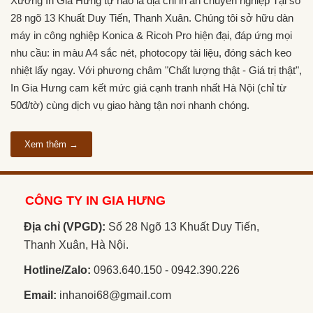
Xưởng In Gia Hưng tự hào là địa chỉ in ấn chuyên nghiệp Tại số
28 ngõ 13 Khuất Duy Tiến, Thanh Xuân. Chúng tôi sở hữu dàn
máy in công nghiệp Konica & Ricoh Pro hiện đại, đáp ứng mọi
nhu cầu: in màu A4 sắc nét, photocopy tài liệu, đóng sách keo
nhiệt lấy ngay. Với phương châm "Chất lượng thật - Giá trị thật",
In Gia Hưng cam kết mức giá cạnh tranh nhất Hà Nội (chỉ từ
50đ/tờ) cùng dịch vụ giao hàng tận nơi nhanh chóng.
Xem thêm →
CÔNG TY IN GIA HƯNG
Địa chỉ (VPGD):
Số 28 Ngõ 13 Khuất Duy Tiến,
Thanh Xuân, Hà Nội.
Hotline/Zalo:
0963.640.150 - 0942.390.226
Email:
inhanoi68@gmail.com