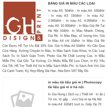
BẢNG GIÁ IN MÀU CÁC LOẠI
In màu A5: 50đ/tờ - In màu A4: 100đ/tờ
- In màu A3: 150đ/tờ - In màu A2:
2.000đ/tờ - In màu A1: 4.000đ/tờ - In
màu A0: 10.000đ/tờ - In Màu Giá Rẻ Tại
Hà Nội 10đ/tờ. In Màu Nhanh Chóng,
Giá Rẻ. In Màu Đẹp, số lượng lớn, Giá
In Màu A4 chỉ 10đ/tờ. In Màu Giá Rẻ
Còn Được Hỗ Trợ Ưu Đãi 10% Giá. Giá In Màu A4 50đ/tờ. Ko Cần Qua
Cửa Hàng. Xưởng Chuyên In Màu, In Màu Sách Giáo Khoa, In Các Loại
Sách To, In Sách Giáo Trình, Photo Giá Rẻ Chất Lượng Cao, In Mẫu
Miễn Phí, Giá Gốc Tại Xưởng, Có Nhiều Mẫu Để Lựa Chọn, In Kỷ Yếu
Giá Tốt, Hỗ Trợ Thiết Kế Và In Mẫu Sách Miễn Phí. In Sách Ảnh Với Giá
Cả Cạnh Tranh, Ký Hợp Đồng Dài Hạn. Hóa Đơn VAT Đầy Đủ.
in màu tài liệu giá rẻ | Photocopy
tài liệu giá rẻ ở hà nội.
In Gia Hưng | Dịch vụ | Thiết kế - In ấn |
Tờ rơi, tờ gấp …vvv| Giá rẻ tại Hà Nội.
In màu A4: 620đ/1 lượt in, Giấy Op 70