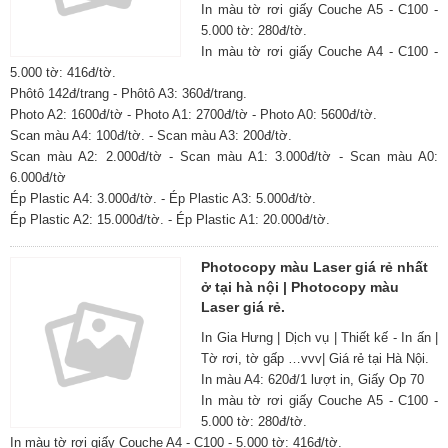
In màu tờ rơi giấy Couche A5 - C100 -
5.000 tờ: 280đ/tờ.
In màu tờ rơi giấy Couche A4 - C100 -
5.000 tờ: 416đ/tờ.
Phôtô 142đ/trang - Phôtô A3: 360đ/trang.
Photo A2: 1600đ/tờ - Photo A1: 2700đ/tờ - Photo A0: 5600đ/tờ.
Scan màu A4: 100đ/tờ. - Scan màu A3: 200đ/tờ.
Scan màu A2: 2.000đ/tờ - Scan màu A1: 3.000đ/tờ - Scan màu A0:
6.000đ/tờ
Ép Plastic A4: 3.000đ/tờ. - Ép Plastic A3: 5.000đ/tờ.
Ép Plastic A2: 15.000đ/tờ. - Ép Plastic A1: 20.000đ/tờ.
Photocopy màu Laser giá rẻ nhất
ở tại hà nội | Photocopy màu
Laser giá rẻ.
In Gia Hưng | Dịch vụ | Thiết kế - In ấn |
Tờ rơi, tờ gấp …vvv| Giá rẻ tại Hà Nội.
In màu A4: 620đ/1 lượt in, Giấy Op 70
In màu tờ rơi giấy Couche A5 - C100 -
5.000 tờ: 280đ/tờ.
In màu tờ rơi giấy Couche A4 - C100 - 5.000 tờ: 416đ/tờ.