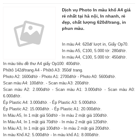
Dịch vụ Photo In màu khổ A4 giá
rẻ nhất tại hà nội, In nhanh, rẻ
đẹp, chất lượng 620đ/trang, in
phun màu.
In màu A4: 620đ/ lượt in, Giấy Op70.
In màu A5, C100, 5.000 tờ: 280đ/tờ.
In màu A4, C100, 5.000 tờ: 450đ/tờ.
In màu tiêu đề thư A4 giấy Op100: 400đ/tờ.
Phôtô 142đ/trang A4 - Phôtô A3: 350đ/ trang.
Photo A2: 1600đ/tờ - Photo A1: 2700đ/tờ - Photo A0: 5600đ/tờ.
Scan màu A4: 100đ/tờ. - Scan màu A3: 200đ/tờ.
Scan màu A2: 2.000đ/tờ - Scan màu A1: 3.000đ/tờ - Scan màu A0:
6.000đ/tờ.
Ép Plastic A4: 3.000đ/tờ. - Ép Plastic A3: 5.000đ/tờ.
Ép Plastic A2: 15.000đ/tờ. - Ép Plastic A1: 20.000đ/tờ.
In Màu A5, In 1 mặt giá 50đ/tờ - In màu 2 mặt giá 100đ/tờ.
In Màu A4, In 1 mặt giá 70đ/tờ - In màu 2 mặt giá 120đ/tờ.
In Màu A3, In 1 mặt giá 100đ/tờ - In màu 2 mặt giá 200đ/tờ.
In màu Khổ A2: 5.000đ/tờ - In màu khổ A1: 8.000đ/tờ.