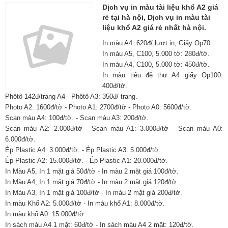
Dịch vụ in màu tài liệu khổ A2 giá
rẻ tại hà nội, Dịch vụ in màu tài
liệu khổ A2 giá rẻ nhất hà nội.
In màu A4: 620đ/ lượt in, Giấy Op70.
In màu A5, C100, 5.000 tờ: 280đ/tờ.
In màu A4, C100, 5.000 tờ: 450đ/tờ.
In màu tiêu đề thư A4 giấy Op100:
400đ/tờ.
Phôtô 142đ/trang A4 - Phôtô A3: 350đ/ trang.
Photo A2: 1600đ/tờ - Photo A1: 2700đ/tờ - Photo A0: 5600đ/tờ.
Scan màu A4: 100đ/tờ. - Scan màu A3: 200đ/tờ.
Scan màu A2: 2.000đ/tờ - Scan màu A1: 3.000đ/tờ - Scan màu A0:
6.000đ/tờ.
Ép Plastic A4: 3.000đ/tờ. - Ép Plastic A3: 5.000đ/tờ.
Ép Plastic A2: 15.000đ/tờ. - Ép Plastic A1: 20.000đ/tờ.
In Màu A5, In 1 mặt giá 50đ/tờ - In màu 2 mặt giá 100đ/tờ.
In Màu A4, In 1 mặt giá 70đ/tờ - In màu 2 mặt giá 120đ/tờ.
In Màu A3, In 1 mặt giá 100đ/tờ - In màu 2 mặt giá 200đ/tờ.
In màu Khổ A2: 5.000đ/tờ - In màu khổ A1: 8.000đ/tờ.
In màu khổ A0: 15.000đ/tờ
In sách màu A4 1 mặt: 60đ/tờ - In sách màu A4 2 mặt: 120đ/tờ.