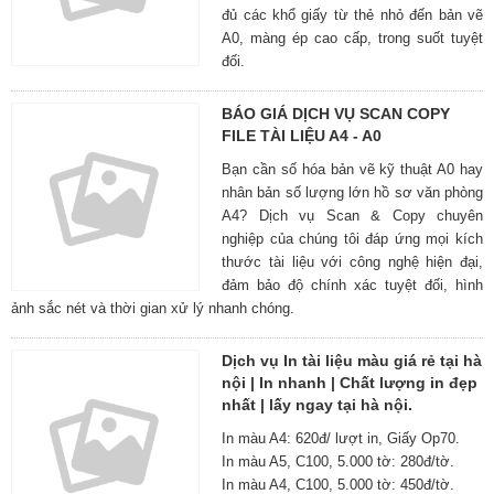
đủ các khổ giấy từ thẻ nhỏ đến bản vẽ
A0, màng ép cao cấp, trong suốt tuyệt
đối.
BÁO GIÁ DỊCH VỤ SCAN COPY
FILE TÀI LIỆU A4 - A0
Bạn cần số hóa bản vẽ kỹ thuật A0 hay
nhân bản số lượng lớn hồ sơ văn phòng
A4? Dịch vụ Scan & Copy chuyên
nghiệp của chúng tôi đáp ứng mọi kích
thước tài liệu với công nghệ hiện đại,
đảm bảo độ chính xác tuyệt đối, hình
ảnh sắc nét và thời gian xử lý nhanh chóng.
Dịch vụ In tài liệu màu giá rẻ tại hà
nội | In nhanh | Chất lượng in đẹp
nhất | lấy ngay tại hà nội.
In màu A4: 620đ/ lượt in, Giấy Op70.
In màu A5, C100, 5.000 tờ: 280đ/tờ.
In màu A4, C100, 5.000 tờ: 450đ/tờ.