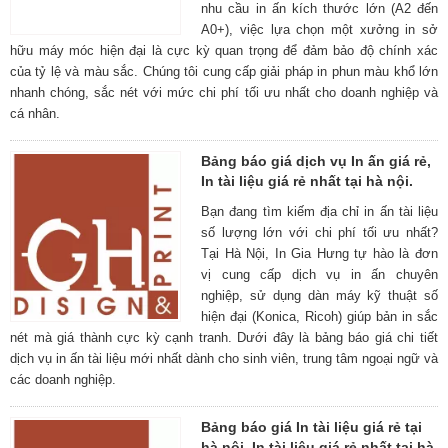
nhu cầu in ấn kích thước lớn (A2 đến
A0+), việc lựa chọn một xưởng in sở
hữu máy móc hiện đại là cực kỳ quan trọng để đảm bảo độ chính xác
của tỷ lệ và màu sắc. Chúng tôi cung cấp giải pháp in phun màu khổ lớn
nhanh chóng, sắc nét với mức chi phí tối ưu nhất cho doanh nghiệp và
cá nhân.
Bảng báo giá dịch vụ In ấn giá rẻ,
In tài liệu giá rẻ nhất tại hà nội.
Bạn đang tìm kiếm địa chỉ in ấn tài liệu
số lượng lớn với chi phí tối ưu nhất?
Tại Hà Nội, In Gia Hưng tự hào là đơn
vị cung cấp dịch vụ in ấn chuyên
nghiệp, sử dụng dàn máy kỹ thuật số
hiện đại (Konica, Ricoh) giúp bản in sắc
nét mà giá thành cực kỳ cạnh tranh. Dưới đây là bảng báo giá chi tiết
dịch vụ in ấn tài liệu mới nhất dành cho sinh viên, trung tâm ngoại ngữ và
các doanh nghiệp.
Bảng báo giá In tài liệu giá rẻ tại
hà nội, In tài liệu giá rẻ nhất tại hà