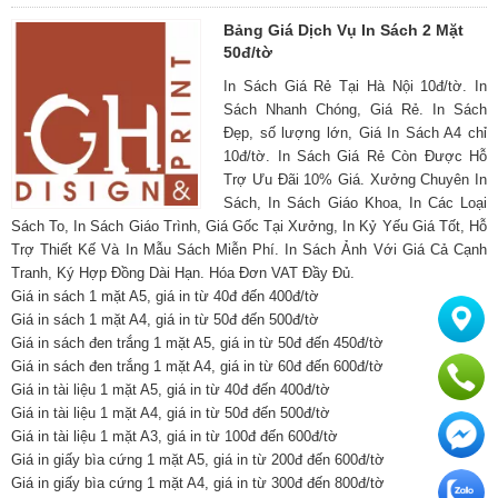
Bảng Giá Dịch Vụ In Sách 2 Mặt
50đ/tờ
In Sách Giá Rẻ Tại Hà Nội 10đ/tờ. In
Sách Nhanh Chóng, Giá Rẻ. In Sách
Đẹp, số lượng lớn, Giá In Sách A4 chỉ
10đ/tờ. In Sách Giá Rẻ Còn Được Hỗ
Trợ Ưu Đãi 10% Giá. Xưởng Chuyên In
Sách, In Sách Giáo Khoa, In Các Loại
Sách To, In Sách Giáo Trình, Giá Gốc Tại Xưởng, In Kỷ Yếu Giá Tốt, Hỗ
Trợ Thiết Kế Và In Mẫu Sách Miễn Phí. In Sách Ảnh Với Giá Cả Cạnh
Tranh, Ký Hợp Đồng Dài Hạn. Hóa Đơn VAT Đầy Đủ.
Giá in sách 1 mặt A5, giá in từ 40đ đến 400đ/tờ
Giá in sách 1 mặt A4, giá in từ 50đ đến 500đ/tờ
Giá in sách đen trắng 1 mặt A5, giá in từ 50đ đến 450đ/tờ
Giá in sách đen trắng 1 mặt A4, giá in từ 60đ đến 600đ/tờ
Giá in tài liệu 1 mặt A5, giá in từ 40đ đến 400đ/tờ
Giá in tài liệu 1 mặt A4, giá in từ 50đ đến 500đ/tờ
Giá in tài liệu 1 mặt A3, giá in từ 100đ đến 600đ/tờ
Giá in giấy bìa cứng 1 mặt A5, giá in từ 200đ đến 600đ/tờ
Giá in giấy bìa cứng 1 mặt A4, giá in từ 300đ đến 800đ/tờ