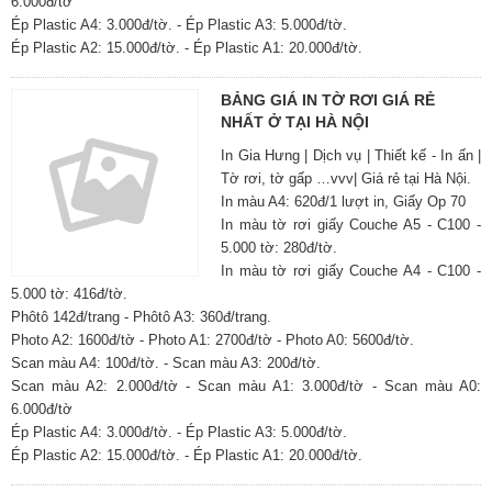
6.000đ/tờ
Ép Plastic A4: 3.000đ/tờ. - Ép Plastic A3: 5.000đ/tờ.
Ép Plastic A2: 15.000đ/tờ. - Ép Plastic A1: 20.000đ/tờ.
BẢNG GIÁ IN TỜ RƠI GIÁ RẺ
NHẤT Ở TẠI HÀ NỘI
In Gia Hưng | Dịch vụ | Thiết kế - In ấn |
Tờ rơi, tờ gấp …vvv| Giá rẻ tại Hà Nội.
In màu A4: 620đ/1 lượt in, Giấy Op 70
In màu tờ rơi giấy Couche A5 - C100 -
5.000 tờ: 280đ/tờ.
In màu tờ rơi giấy Couche A4 - C100 -
5.000 tờ: 416đ/tờ.
Phôtô 142đ/trang - Phôtô A3: 360đ/trang.
Photo A2: 1600đ/tờ - Photo A1: 2700đ/tờ - Photo A0: 5600đ/tờ.
Scan màu A4: 100đ/tờ. - Scan màu A3: 200đ/tờ.
Scan màu A2: 2.000đ/tờ - Scan màu A1: 3.000đ/tờ - Scan màu A0:
6.000đ/tờ
Ép Plastic A4: 3.000đ/tờ. - Ép Plastic A3: 5.000đ/tờ.
Ép Plastic A2: 15.000đ/tờ. - Ép Plastic A1: 20.000đ/tờ.