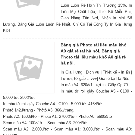
Luôn Luôn Rẻ Hơn Thị Trường 15%, In
Trên Mọi Chất Liệu, Thiết Kế Miễn Phí,
Giao Hàng Tận Nơi, Nhận In Mọi Số
Lượng, Bảng Giá Luôn Luôn Rẻ Nhất. Chỉ Có Tại Công Ty In Gia Hưng
KDT.
Bảng giá Photo tài liệu màu khổ
A0 giá rẻ tại hà nội, Bảng giá
Photo tài liệu màu khổ A0 giá rẻ
hà nội.
In Gia Hưng | Dịch vụ | Thiết kế - In ấn |
Tờ rơi, tờ gấp …vvv| Giá rẻ tại Hà Nội.
In màu A4: 620đ/1 lượt in, Giấy Op 70
In màu tờ rơi giấy Couche A5 - C100 -
5.000 tờ: 280đ/tờ.
In màu tờ rơi giấy Couche A4 - C100 - 5.000 tờ: 416đ/tờ.
Phôtô 142đ/trang - Phôtô A3: 360đ/trang.
Photo A2: 1600đ/tờ - Photo A1: 2700đ/tờ - Photo A0: 5600đ/tờ.
Scan màu A4: 100đ/tờ. - Scan màu A3: 200đ/tờ.
Scan màu A2: 2.000đ/tờ - Scan màu A1: 3.000đ/tờ - Scan màu A0: