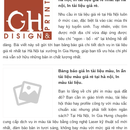
nội, In tài liệu giá rẻ.
Nhu cầu in tài liệu giá rẻ tại Hà Nội luôn
ở mức cao, đặc biệt là vào các mùa thi
hay kỳ tuyển sinh. Tuy nhiên, việc tìm
được một địa chỉ vừa đáp ứng được
tiêu chí "ngon - bổ - rẻ" lại không hề dễ
dàng. Bài viết này sẽ gửi tới bạn bảng báo giá chi tiết dịch vụ in tài liệu
giá rẻ nhất tại Hà Nội tại xưởng In Gia Hưng, giúp bạn tối ưu hóa chi phí
mà vẫn sở hữu những bản in chất lượng nhất.
Bảng báo giá In tài liệu màu, In ấn
tài liệu màu giá rẻ tại hà nội, In
màu tài liệu.
Bạn lo lắng về chi phí in màu quá đắt
đỏ? Bạn cần in giáo trình màu, tài liệu
hội thảo hay profile công ty với màu sắc
chuẩn xác nhưng phải tiết kiệm ngân
sách? Tại Hà Nội, In Gia Hưng chuyên
cung cấp dịch vụ in màu tài liệu bằng công nghệ Laser kỹ thuật số mới
nhất, đảm bảo bản in tươi sáng, không bay màu với mức giá rẻ như in