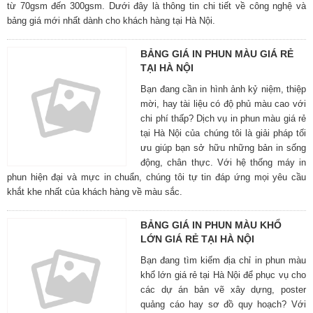
từ 70gsm đến 300gsm. Dưới đây là thông tin chi tiết về công nghệ và
bảng giá mới nhất dành cho khách hàng tại Hà Nội.
BẢNG GIÁ IN PHUN MÀU GIÁ RẺ
TẠI HÀ NỘI
Bạn đang cần in hình ảnh kỷ niệm, thiệp
mời, hay tài liệu có độ phủ màu cao với
chi phí thấp? Dịch vụ in phun màu giá rẻ
tại Hà Nội của chúng tôi là giải pháp tối
ưu giúp bạn sở hữu những bản in sống
động, chân thực. Với hệ thống máy in
phun hiện đại và mực in chuẩn, chúng tôi tự tin đáp ứng mọi yêu cầu
khắt khe nhất của khách hàng về màu sắc.
BẢNG GIÁ IN PHUN MÀU KHỔ
LỚN GIÁ RẺ TẠI HÀ NỘI
Bạn đang tìm kiếm địa chỉ in phun màu
khổ lớn giá rẻ tại Hà Nội để phục vụ cho
các dự án bản vẽ xây dựng, poster
quảng cáo hay sơ đồ quy hoạch? Với