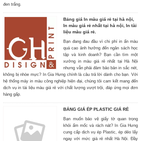
đen trắng.
Bảng giá In màu giá rẻ tại hà nội,
In màu giá rẻ nhất tại hà nội, In tài
liệu màu giá rẻ.
Bạn đang đau đầu vì chi phí in ấn màu
quá cao ảnh hưởng đến ngân sách học
tập và kinh doanh? Bạn cần tìm một
xưởng in màu giá rẻ nhất tại Hà Nội
nhưng vẫn phải đảm bảo bản in sắc nét,
không bị nhòe mực? In Gia Hưng chính là câu trả lời dành cho bạn. Với
hệ thống máy in màu công nghiệp hiện đại, chúng tôi cam kết mang đến
dịch vụ in tài liệu màu giá rẻ với chất lượng vượt trội, đáp ứng mọi đơn
hàng gấp.
BẢNG GIÁ ÉP PLASTIC GIÁ RẺ
Bạn muốn bảo vệ giấy tờ quan trọng
khỏi ẩm mốc và rách nát? In Gia Hưng
cung cấp dịch vụ ép Plastic, ép dẻo lấy
ngay với mức giá rẻ nhất Hà Nội. Đầy