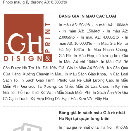
Photo màu giấy thường A0: 8.500đ/tờ
BẢNG GIÁ IN MÀU CÁC LOẠI
In màu A5: 50đ/tờ - In màu A4: 100đ/tờ
- In màu A3: 150đ/tờ - In màu A2:
2.000đ/tờ - In màu A1: 4.000đ/tờ - In
màu A0: 10.000đ/tờ - In Màu Giá Rẻ Tại
Hà Nội 10đ/tờ. In Màu Nhanh Chóng,
Giá Rẻ. In Màu Đẹp, số lượng lớn, Giá
In Màu A4 chỉ 10đ/tờ. In Màu Giá Rẻ
Còn Được Hỗ Trợ Ưu Đãi 10% Giá. Giá In Màu A4 50đ/tờ. Ko Cần Qua
Cửa Hàng. Xưởng Chuyên In Màu, In Màu Sách Giáo Khoa, In Các Loại
Sách To, In Sách Giáo Trình, Photo Giá Rẻ Chất Lượng Cao, In Mẫu
Miễn Phí, Giá Gốc Tại Xưởng, Có Nhiều Mẫu Để Lựa Chọn, In Kỷ Yếu
Giá Tốt, Hỗ Trợ Thiết Kế Và In Mẫu Sách Miễn Phí. In Sách Ảnh Với Giá
Cả Cạnh Tranh, Ký Hợp Đồng Dài Hạn. Hóa Đơn VAT Đầy Đủ.
Bảng giá In sách màu Giá rẻ nhất
Hà Nội tại quận long biên
In màu giá rẻ nhất ở tại Hà Nội | Khổ A5