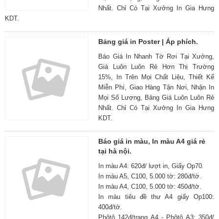
Nhất. Chỉ Có Tại Xưởng In Gia Hưng
KDT.
Bảng giá in Poster | Áp phích.
Báo Giá In Nhanh Tờ Rơi Tại Xưởng,
Giá Luôn Luôn Rẻ Hơn Thị Trường
15%, In Trên Mọi Chất Liệu, Thiết Kế
Miễn Phí, Giao Hàng Tận Nơi, Nhận In
Mọi Số Lượng, Bảng Giá Luôn Luôn Rẻ
Nhất. Chỉ Có Tại Xưởng In Gia Hưng
KDT.
Báo giá in màu, In màu A4 giá rẻ
tại hà nội.
In màu A4: 620đ/ lượt in, Giấy Op70.
In màu A5, C100, 5.000 tờ: 280đ/tờ.
In màu A4, C100, 5.000 tờ: 450đ/tờ.
In màu tiêu đề thư A4 giấy Op100:
400đ/tờ.
Phôtô 142đ/trang A4 - Phôtô A3: 350đ/