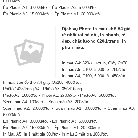
6.000đ/tờ.
Ép Plastic A4: 3.000đ/tờ. - Ép Plastic A3: 5.000đ/tờ.
Ép Plastic A2: 15.000đ/tờ. - Ép Plastic A1: 20.000đ/tờ.
Dịch vụ Photo In màu khổ A4 giá
rẻ nhất tại hà nội, In nhanh, rẻ
đẹp, chất lượng 620đ/trang, in
phun màu.
In màu A4: 620đ/ lượt in, Giấy Op70.
In màu A5, C100, 5.000 tờ: 280đ/tờ.
In màu A4, C100, 5.000 tờ: 450đ/tờ.
In màu tiêu đề thư A4 giấy Op100: 400đ/tờ.
Phôtô 142đ/trang A4 - Phôtô A3: 350đ/ trang.
Photo A2: 1600đ/tờ - Photo A1: 2700đ/tờ - Photo A0: 5600đ/tờ.
Scan màu A4: 100đ/tờ. - Scan màu A3: 200đ/tờ.
Scan màu A2: 2.000đ/tờ - Scan màu A1: 3.000đ/tờ - Scan màu A0:
6.000đ/tờ.
Ép Plastic A4: 3.000đ/tờ. - Ép Plastic A3: 5.000đ/tờ.
Ép Plastic A2: 15.000đ/tờ. - Ép Plastic A1: 20.000đ/tờ.
In Màu A5, In 1 mặt giá 50đ/tờ - In màu 2 mặt giá 100đ/tờ.