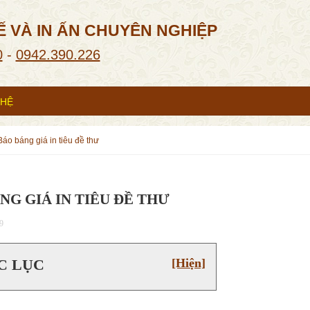
Ế VÀ IN ẤN CHUYÊN NGHIỆP
0
-
0942.390.226
 HỆ
báo báng giá in tiêu đề thư
NG GIÁ IN TIÊU ĐỀ THƯ
9
C LỤC
[Hiện]