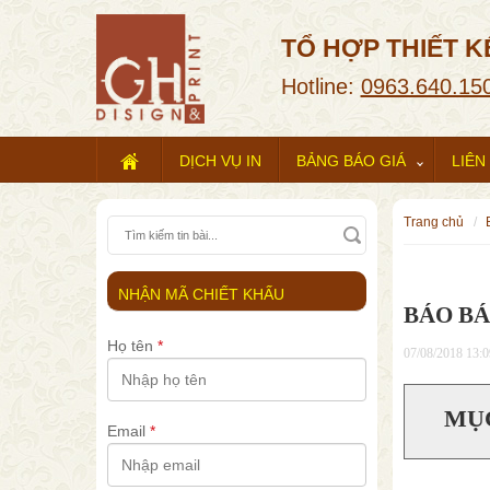
TỔ HỢP THIẾT K
Hotline:
0963.640.15
DỊCH VỤ IN
BẢNG BÁO GIÁ
LIÊN
trang chủ
NHẬN MÃ CHIẾT KHẤU
BÁO BÁ
Họ tên
*
07/08/2018 13:0
MỤ
Email
*