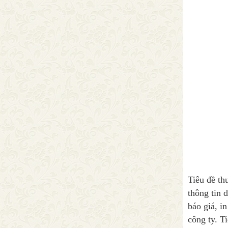
Tiêu đề th
thông tin 
báo giá, i
công ty. T