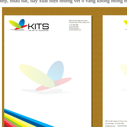
mép, nhàu nát, hay xuất hiện những vết ố vàng không mong 