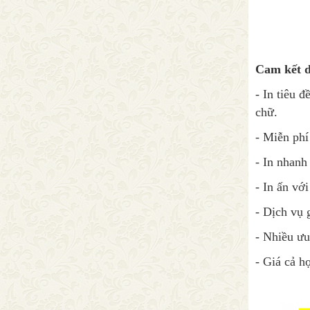
Cam kết d
- In tiêu 
chữ.
- Miễn phí
- In nhanh
- In ấn với
- Dịch vụ 
- Nhiều ưu
- Giá cả h