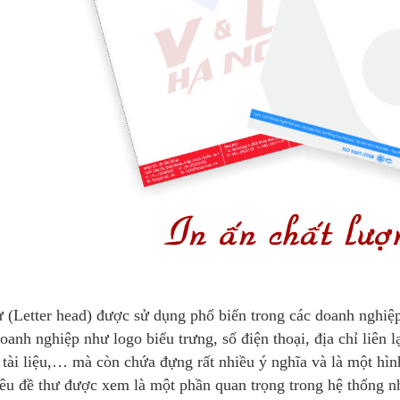
ư (Letter head) được sử dụng phổ biến trong các doanh nghiệp
doanh nghiệp như logo biểu trưng, số điện thoại, địa chỉ liên 
n tài liệu,… mà còn chứa đựng rất nhiều ý nghĩa và là một hì
iêu đề thư được xem là một phần quan trọng trong hệ thống n