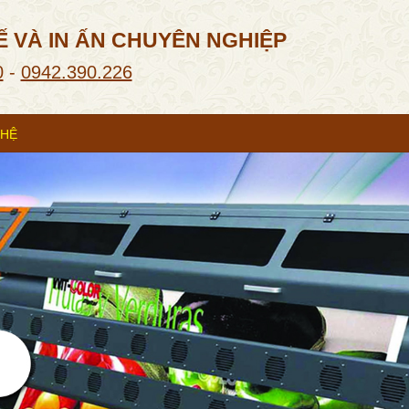
Ế VÀ IN ẤN CHUYÊN NGHIỆP
0
-
0942.390.226
 HỆ