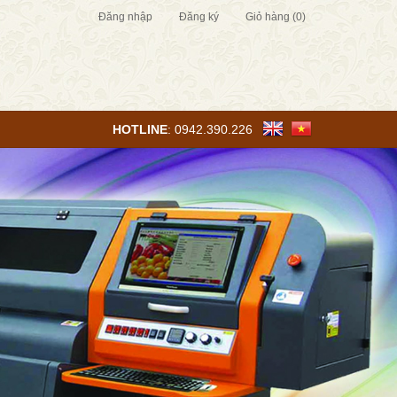
Đăng nhập
Đăng ký
Giỏ hàng
(0)
HOTLINE
:
0942.390.226