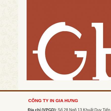
CÔNG TY IN GIA HƯNG
Địa chỉ (VPGD):
Số 28 Ngõ 13 Khuất Duy Tiến