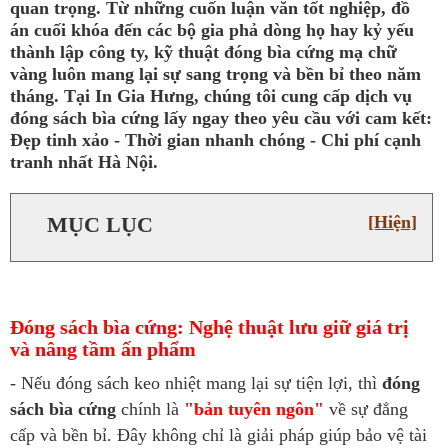
quan trọng. Từ những cuốn luận văn tốt nghiệp, đồ
án cuối khóa đến các bộ gia phả dòng họ hay kỷ yếu
thành lập công ty, kỹ thuật đóng bìa cứng mạ chữ
vàng luôn mang lại sự sang trọng và bền bỉ theo năm
tháng. Tại In Gia Hưng, chúng tôi cung cấp dịch vụ
đóng sách bìa cứng lấy ngay theo yêu cầu với cam kết:
Đẹp tinh xảo - Thời gian nhanh chóng - Chi phí cạnh
tranh nhất Hà Nội.
MỤC LỤC
[Hiện]
Đóng sách bìa cứng: Nghệ thuật lưu giữ giá trị
và nâng tầm ấn phẩm
- Nếu đóng sách keo nhiệt mang lại sự tiện lợi, thì
đóng
sách bìa cứng
chính là
"bản tuyên ngôn"
về sự đẳng
cấp và bền bỉ. Đây không chỉ là giải pháp giúp bảo vệ tài