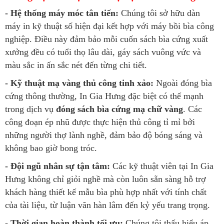
- Hệ thống máy móc tân tiến:
Chúng tôi sở hữu dàn
máy in kỹ thuật số hiện đại kết hợp với máy bồi bìa công
nghiệp. Điều này đảm bảo mỗi cuốn sách bìa cứng xuất
xưởng đều có tuổi thọ lâu dài, gáy sách vuông vức và
màu sắc in ấn sắc nét đến từng chi tiết.
- Kỹ thuật mạ vàng thủ công tinh xảo:
Ngoài đóng bìa
cứng thông thường, In Gia Hưng đặc biệt có thế mạnh
trong dịch vụ
đóng sách bìa cứng mạ chữ vàng
. Các
công đoạn ép nhũ được thực hiện thủ công tỉ mỉ bởi
những người thợ lành nghề, đảm bảo độ bóng sáng và
không bao giờ bong tróc.
- Đội ngũ nhân sự tận tâm:
Các kỹ thuật viên tại In Gia
Hưng không chỉ giỏi nghề mà còn luôn sẵn sàng hỗ trợ
khách hàng thiết kế mẫu bìa phù hợp nhất với tính chất
của tài liệu, từ luận văn hàn lâm đến kỷ yếu trang trọng.
- Thời gian hoàn thành tối ưu:
Chúng tôi thấu hiểu áp