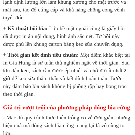
lạnh định lượng lớn làm khung xương cho mặt trước và
mặt sau, tạo độ cứng cáp và khả năng chống cong vênh
tuyệt đối.
+ Kỹ thuật bồi bìa:
Lớp bề mặt ngoài cùng là giấy bồi
đã được in ấn nội dung, hình ảnh sắc nét. Tờ bồi này
được phủ lên khung carton bằng keo sữa chuyên dụng.
+ Thời gian kết dính tiêu chuẩn:
Một điểm khác biệt tại
In Gia Hưng là sự tuân thủ nghiêm ngặt về thời gian. Sau
khi dán keo, sách cần được ép nhiệt và chờ đợi ít nhất
2
giờ
để keo sữa thẩm thấu và kết dính hoàn toàn. Bước
này đảm bảo bìa sách không bị phồng rộp hay bong tróc
theo thời gian.
Giá trị vượt trội của phương pháp đóng bìa cứng
- Mặc dù quy trình thực hiện trông có vẻ đơn giản, nhưng
hiệu quả mà đóng sách bìa cứng mang lại là vô cùng to
lớn: