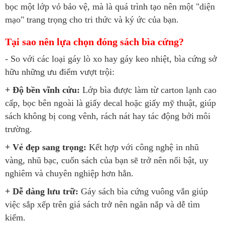
bọc một lớp vỏ bảo vệ, mà là quá trình tạo nên một "diện
mạo" trang trọng cho tri thức và ký ức của bạn.
Tại sao nên lựa chọn đóng sách bìa cứng?
- So với các loại gáy lò xo hay gáy keo nhiệt, bìa cứng sở
hữu những ưu điểm vượt trội:
+ Độ bền vĩnh cửu:
Lớp bìa được làm từ carton lạnh cao
cấp, bọc bên ngoài là giấy decal hoặc giấy mỹ thuật, giúp
sách không bị cong vênh, rách nát hay tác động bởi môi
trường.
+ Vẻ đẹp sang trọng:
Kết hợp với công nghệ in nhũ
vàng, nhũ bạc, cuốn sách của bạn sẽ trở nên nổi bật, uy
nghiêm và chuyên nghiệp hơn hẳn.
+ Dễ dàng lưu trữ:
Gáy sách bìa cứng vuông vắn giúp
việc sắp xếp trên giá sách trở nên ngăn nắp và dễ tìm
kiếm.