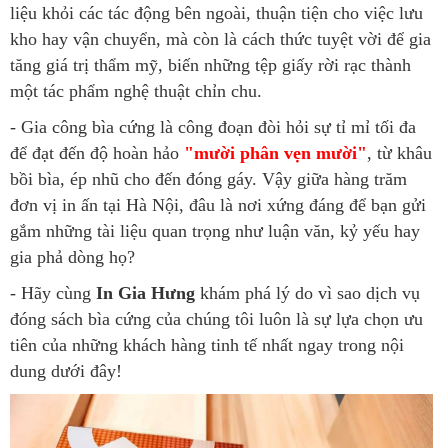
liệu khỏi các tác động bên ngoài, thuận tiện cho việc lưu
kho hay vận chuyển, mà còn là cách thức tuyệt vời để gia
tăng giá trị thẩm mỹ, biến những tệp giấy rời rạc thành
một tác phẩm nghệ thuật chỉn chu.
- Gia công bìa cứng là công đoạn đòi hỏi sự tỉ mỉ tối đa
để đạt đến độ hoàn hảo
"mười phân vẹn mười"
, từ khâu
bồi bìa, ép nhũ cho đến đóng gáy. Vậy giữa hàng trăm
đơn vị in ấn tại Hà Nội, đâu là nơi xứng đáng để bạn gửi
gắm những tài liệu quan trọng như luận văn, kỷ yếu hay
gia phả dòng họ?
- Hãy cùng
In Gia Hưng
khám phá lý do vì sao dịch vụ
đóng sách bìa cứng của chúng tôi luôn là sự lựa chọn ưu
tiên của những khách hàng tinh tế nhất ngay trong nội
dung dưới đây!