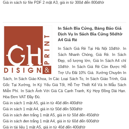
Giá in sách từ file PDF 2 mặt A3, giá in từ 300đ đến 800đ/tờ
In Sách Bìa Cứng, Bảng Báo Giá
Dịch Vụ In Sách Bìa Cứng 50đ/tờ
A4 Giá Rẻ
In Sách Giá Rẻ Tại Hà Nội 10đ/tờ. In
Sách Nhanh Chóng, Giá Rẻ. In Sách
Đẹp, số lượng lớn, Giá In Sách A4 chỉ
10đ/tờ. In Sách Giá Rẻ Còn Được Hỗ
Trợ Ưu Đãi 10% Giá. Xưởng Chuyên In
Sách, In Sách Giáo Khoa, In Các Loại Sách To, In Sách Giáo Trình, Giá
Gốc Tại Xưởng, In Kỷ Yếu Giá Tốt, Hỗ Trợ Thiết Kế Và In Mẫu Sách
Miễn Phí. In Sách Ảnh Với Giá Cả Cạnh Tranh, Ký Hợp Đồng Dài Hạn.
Hóa Đơn VAT Đầy Đủ.
Giá in sách 1 mặt A5, giá in từ 40đ đến 400đ/tờ
Giá in sách 1 mặt A4, giá in từ 50đ đến 500đ/tờ
Giá in sách đen trắng 1 mặt A5, giá in từ 50đ đến 450đ/tờ
Giá in sách đen trắng 1 mặt A4, giá in từ 60đ đến 600đ/tờ
Giá in tài liệu 1 mặt A5, giá in từ 40đ đến 400đ/tờ