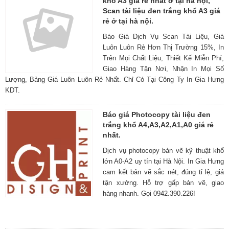
khổ A3 giá rẻ nhất ở tại hà nội,
Scan tài liệu đen trắng khổ A3 giá
rẻ ở tại hà nội.
Báo Giá Dịch Vụ Scan Tài Liệu, Giá
Luôn Luôn Rẻ Hơn Thị Trường 15%, In
Trên Mọi Chất Liệu, Thiết Kế Miễn Phí,
Giao Hàng Tận Nơi, Nhận In Mọi Số
Lượng, Bảng Giá Luôn Luôn Rẻ Nhất. Chỉ Có Tại Công Ty In Gia Hưng
KDT.
Báo giá Photocopy tài liệu đen
trắng khổ A4,A3,A2,A1,A0 giá rẻ
nhất.
Dịch vụ photocopy bản vẽ kỹ thuật khổ
lớn A0-A2 uy tín tại Hà Nội. In Gia Hưng
cam kết bản vẽ sắc nét, đúng tỉ lệ, giá
tận xưởng. Hỗ trợ gấp bản vẽ, giao
hàng nhanh. Gọi 0942.390.226!