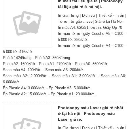
in màu tài liệu giá rẻ | Photocopy
tài liệu giá rẻ ở hà nội.
In Gia Hưng | Dịch vụ | Thiết kế - In ấn |
Tờ rơi, tờ gấp …vvv| Giá rẻ tại Hà Nội.
In màu A4: 620đ/1 lượt in, Giấy Op 70
In màu tờ rơi giấy Couche A5 - C100 -
5.000 tờ: 280đ/tờ.
In màu tờ rơi giấy Couche A4 - C100 -
5.000 tờ: 416đ/tờ.
Phôtô 142đ/trang - Phôtô A3: 360đ/trang.
Photo A2: 1600đ/tờ - Photo A1: 2700đ/tờ - Photo A0: 5600đ/tờ.
Scan màu A4: 100đ/tờ. - Scan màu A3: 200đ/tờ.
Scan màu A2: 2.000đ/tờ - Scan màu A1: 3.000đ/tờ - Scan màu A0:
6.000đ/tờ
Ép Plastic A4: 3.000đ/tờ. - Ép Plastic A3: 5.000đ/tờ.
Ép Plastic A2: 15.000đ/tờ. - Ép Plastic A1: 20.000đ/tờ.
Photocopy màu Laser giá rẻ nhất
ở tại hà nội | Photocopy màu
Laser giá rẻ.
In Gia Hưng | Dịch vụ | Thiết kế - In ấn |