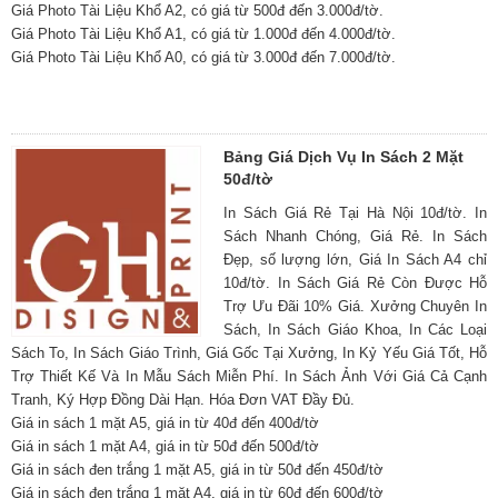
Giá Photo Tài Liệu Khổ A2, có giá từ 500đ đến 3.000đ/tờ.
Giá Photo Tài Liệu Khổ A1, có giá từ 1.000đ đến 4.000đ/tờ.
Giá Photo Tài Liệu Khổ A0, có giá từ 3.000đ đến 7.000đ/tờ.
Bảng Giá Dịch Vụ In Sách 2 Mặt
50đ/tờ
In Sách Giá Rẻ Tại Hà Nội 10đ/tờ. In
Sách Nhanh Chóng, Giá Rẻ. In Sách
Đẹp, số lượng lớn, Giá In Sách A4 chỉ
10đ/tờ. In Sách Giá Rẻ Còn Được Hỗ
Trợ Ưu Đãi 10% Giá. Xưởng Chuyên In
Sách, In Sách Giáo Khoa, In Các Loại
Sách To, In Sách Giáo Trình, Giá Gốc Tại Xưởng, In Kỷ Yếu Giá Tốt, Hỗ
Trợ Thiết Kế Và In Mẫu Sách Miễn Phí. In Sách Ảnh Với Giá Cả Cạnh
Tranh, Ký Hợp Đồng Dài Hạn. Hóa Đơn VAT Đầy Đủ.
Giá in sách 1 mặt A5, giá in từ 40đ đến 400đ/tờ
Giá in sách 1 mặt A4, giá in từ 50đ đến 500đ/tờ
Giá in sách đen trắng 1 mặt A5, giá in từ 50đ đến 450đ/tờ
Giá in sách đen trắng 1 mặt A4, giá in từ 60đ đến 600đ/tờ