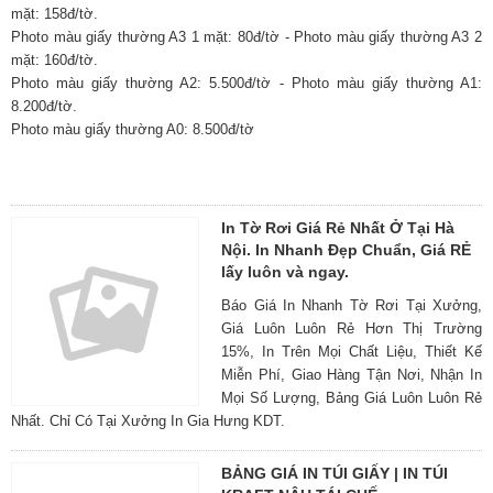
mặt: 158đ/tờ.
Photo màu giấy thường A3 1 mặt: 80đ/tờ - Photo màu giấy thường A3 2
mặt: 160đ/tờ.
Photo màu giấy thường A2: 5.500đ/tờ - Photo màu giấy thường A1:
8.200đ/tờ.
Photo màu giấy thường A0: 8.500đ/tờ
In Tờ Rơi Giá Rẻ Nhất Ở Tại Hà
Nội. In Nhanh Đẹp Chuẩn, Giá RẺ
lấy luôn và ngay.
Báo Giá In Nhanh Tờ Rơi Tại Xưởng,
Giá Luôn Luôn Rẻ Hơn Thị Trường
15%, In Trên Mọi Chất Liệu, Thiết Kế
Miễn Phí, Giao Hàng Tận Nơi, Nhận In
Mọi Số Lượng, Bảng Giá Luôn Luôn Rẻ
Nhất. Chỉ Có Tại Xưởng In Gia Hưng KDT.
BẢNG GIÁ IN TÚI GIẤY | IN TÚI