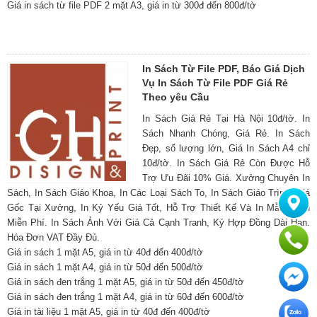
Giá in sách từ file PDF 2 mặt A3, giá in từ 300đ đến 800đ/tờ
In Sách Từ File PDF, Báo Giá Dịch
Vụ In Sách Từ File PDF Giá Rẻ
Theo yêu Cầu
In Sách Giá Rẻ Tại Hà Nội 10đ/tờ. In
Sách Nhanh Chóng, Giá Rẻ. In Sách
Đẹp, số lượng lớn, Giá In Sách A4 chỉ
10đ/tờ. In Sách Giá Rẻ Còn Được Hỗ
Trợ Ưu Đãi 10% Giá. Xưởng Chuyên In
Sách, In Sách Giáo Khoa, In Các Loại Sách To, In Sách Giáo Trình, Giá
Gốc Tại Xưởng, In Kỷ Yếu Giá Tốt, Hỗ Trợ Thiết Kế Và In Mẫu Sách
Miễn Phí. In Sách Ảnh Với Giá Cả Cạnh Tranh, Ký Hợp Đồng Dài Hạn.
Hóa Đơn VAT Đầy Đủ.
Giá in sách 1 mặt A5, giá in từ 40đ đến 400đ/tờ
Giá in sách 1 mặt A4, giá in từ 50đ đến 500đ/tờ
Giá in sách đen trắng 1 mặt A5, giá in từ 50đ đến 450đ/tờ
Giá in sách đen trắng 1 mặt A4, giá in từ 60đ đến 600đ/tờ
Giá in tài liệu 1 mặt A5, giá in từ 40đ đến 400đ/tờ