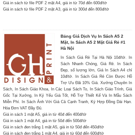
Giá in sách từ file PDF 2 mặt A4, giá in từ 70đ đến 600đ/tờ
Giá in sách từ file PDF 2 mặt A3, giá in từ 300đ đến 800đ/tờ
Bảng Giá Dịch Vụ In Sách A5 2
Mặt, In Sách A5 2 Mặt Giá Rẻ #1
Hà Nội
In Sách Giá Rẻ Tại Hà Nội 10đ/tờ. In
Sách Nhanh Chóng, Giá Rẻ. In Sách
Đẹp, số lượng lớn, Giá In Sách A4 chỉ
10đ/tờ. In Sách Giá Rẻ Còn Được Hỗ
Trợ Ưu Đãi 10% Giá. Xưởng Chuyên In
Sách, In Sách Giáo Khoa, In Các Loại Sách To, In Sách Giáo Trình, Giá
Gốc Tại Xưởng, In Kỷ Yếu Giá Tốt, Hỗ Trợ Thiết Kế Và In Mẫu Sách
Miễn Phí. In Sách Ảnh Với Giá Cả Cạnh Tranh, Ký Hợp Đồng Dài Hạn.
Hóa Đơn VAT Đầy Đủ.
Giá in sách 1 mặt A5, giá in từ 40đ đến 400đ/tờ
Giá in sách 1 mặt A4, giá in từ 50đ đến 500đ/tờ
Giá in sách đen trắng 1 mặt A5, giá in từ 50đ đến 450đ/tờ
Giá in sách đen trắng 1 mặt A4, giá in từ 60đ đến 600đ/tờ