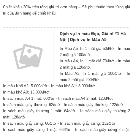
Chiết khấu 20% trên tổng giá trị đơn hàng – Sẽ phụ thuộc theo từng giá
trị của đơn hàng để chiết khấu.
Dịch vụ In màu Đẹp, Giá rẻ #1 Hà
Nội | Dịch vụ In Màu A5
In Màu A5, In 1 mặt giá 50đ/tờ - In màu
2 mặt giá 100đ/tờ.
In Màu A4, In 1 mặt giá 70đ/tờ - In màu
2 mặt giá 120đ/tờ.
In Màu A3, In 1 mặt giá 100đ/tờ - In
màu 2 mặt giá 200đ/tờ.
In màu Khổ A2: 5.000đ/tờ - In màu khổ A1: 8.000đ/tờ.
In màu khổ A0: 15.000đ/tờ
In sách màu A4 1 mặt: 60đ/tờ - In sách màu A4 2 mặt: 120đ/tờ.
In sách màu giấy thường: 62đ/tờ - In sách màu giấy thường: 122đ/tờ.
In sách màu giấy thường 1 mặt: 64đ/tờ - In sách màu giấy thường 2
mặt: 128đ/tờ.
In sách màu giấy cứng: 66đ/tờ - In sách màu giấy cứng: 132đ/tờ.
In sách màu giấy cứng 1 mặt: 68đ/tờ - In sách màu giấy cứng 2 mặt: