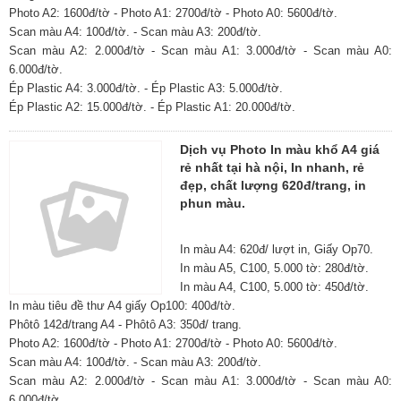
Photo A2: 1600đ/tờ - Photo A1: 2700đ/tờ - Photo A0: 5600đ/tờ.
Scan màu A4: 100đ/tờ. - Scan màu A3: 200đ/tờ.
Scan màu A2: 2.000đ/tờ - Scan màu A1: 3.000đ/tờ - Scan màu A0:
6.000đ/tờ.
Ép Plastic A4: 3.000đ/tờ. - Ép Plastic A3: 5.000đ/tờ.
Ép Plastic A2: 15.000đ/tờ. - Ép Plastic A1: 20.000đ/tờ.
Dịch vụ Photo In màu khổ A4 giá
rẻ nhất tại hà nội, In nhanh, rẻ
đẹp, chất lượng 620đ/trang, in
phun màu.
In màu A4: 620đ/ lượt in, Giấy Op70.
In màu A5, C100, 5.000 tờ: 280đ/tờ.
In màu A4, C100, 5.000 tờ: 450đ/tờ.
In màu tiêu đề thư A4 giấy Op100: 400đ/tờ.
Phôtô 142đ/trang A4 - Phôtô A3: 350đ/ trang.
Photo A2: 1600đ/tờ - Photo A1: 2700đ/tờ - Photo A0: 5600đ/tờ.
Scan màu A4: 100đ/tờ. - Scan màu A3: 200đ/tờ.
Scan màu A2: 2.000đ/tờ - Scan màu A1: 3.000đ/tờ - Scan màu A0:
6.000đ/tờ.