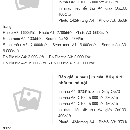
In màu A4, C100, 5.000 tờ: 450đ/tờ.
In màu tiêu đề thư A4 giấy Op100:
400đ/tờ.
Phôtô 142đ/trang A4 - Phôtô A3: 350đ/
trang.
Photo A2: 1600đ/tờ - Photo A1: 2700đ/tờ - Photo A0: 5600đ/tờ.
Scan màu A4: 100đ/tờ. - Scan màu A3: 200đ/tờ.
Scan màu A2: 2.000đ/tờ - Scan màu A1: 3.000đ/tờ - Scan màu A0:
6.000đ/tờ.
Ép Plastic A4: 3.000đ/tờ. - Ép Plastic A3: 5.000đ/tờ.
Ép Plastic A2: 15.000đ/tờ. - Ép Plastic A1: 20.000đ/tờ.
Báo giá in màu | In màu A4 giá rẻ
nhất tại hà nội.
In màu A4: 620đ/ lượt in, Giấy Op70.
In màu A5, C100, 5.000 tờ: 280đ/tờ.
In màu A4, C100, 5.000 tờ: 450đ/tờ.
In màu tiêu đề thư A4 giấy Op100:
400đ/tờ.
Phôtô 142đ/trang A4 - Phôtô A3: 350đ/
trang.