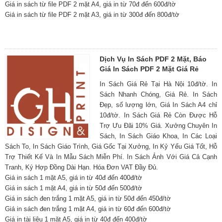
Giá in sách từ file PDF 2 mặt A4, giá in từ 70đ đến 600đ/tờ
Giá in sách từ file PDF 2 mặt A3, giá in từ 300đ đến 800đ/tờ
Dịch Vụ In Sách PDF 2 Mặt, Báo
Giá In Sách PDF 2 Mặt Giá Rẻ
In Sách Giá Rẻ Tại Hà Nội 10đ/tờ. In
Sách Nhanh Chóng, Giá Rẻ. In Sách
Đẹp, số lượng lớn, Giá In Sách A4 chỉ
10đ/tờ. In Sách Giá Rẻ Còn Được Hỗ
Trợ Ưu Đãi 10% Giá. Xưởng Chuyên In
Sách, In Sách Giáo Khoa, In Các Loại
Sách To, In Sách Giáo Trình, Giá Gốc Tại Xưởng, In Kỷ Yếu Giá Tốt, Hỗ
Trợ Thiết Kế Và In Mẫu Sách Miễn Phí. In Sách Ảnh Với Giá Cả Cạnh
Tranh, Ký Hợp Đồng Dài Hạn. Hóa Đơn VAT Đầy Đủ.
Giá in sách 1 mặt A5, giá in từ 40đ đến 400đ/tờ
Giá in sách 1 mặt A4, giá in từ 50đ đến 500đ/tờ
Giá in sách đen trắng 1 mặt A5, giá in từ 50đ đến 450đ/tờ
Giá in sách đen trắng 1 mặt A4, giá in từ 60đ đến 600đ/tờ
Giá in tài liệu 1 mặt A5, giá in từ 40đ đến 400đ/tờ