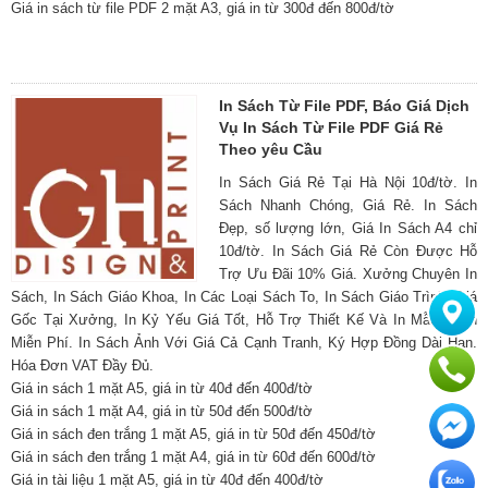
Giá in sách từ file PDF 2 mặt A3, giá in từ 300đ đến 800đ/tờ
In Sách Từ File PDF, Báo Giá Dịch
Vụ In Sách Từ File PDF Giá Rẻ
Theo yêu Cầu
In Sách Giá Rẻ Tại Hà Nội 10đ/tờ. In
Sách Nhanh Chóng, Giá Rẻ. In Sách
Đẹp, số lượng lớn, Giá In Sách A4 chỉ
10đ/tờ. In Sách Giá Rẻ Còn Được Hỗ
Trợ Ưu Đãi 10% Giá. Xưởng Chuyên In
Sách, In Sách Giáo Khoa, In Các Loại Sách To, In Sách Giáo Trình, Giá
Gốc Tại Xưởng, In Kỷ Yếu Giá Tốt, Hỗ Trợ Thiết Kế Và In Mẫu Sách
Miễn Phí. In Sách Ảnh Với Giá Cả Cạnh Tranh, Ký Hợp Đồng Dài Hạn.
Hóa Đơn VAT Đầy Đủ.
Giá in sách 1 mặt A5, giá in từ 40đ đến 400đ/tờ
Giá in sách 1 mặt A4, giá in từ 50đ đến 500đ/tờ
Giá in sách đen trắng 1 mặt A5, giá in từ 50đ đến 450đ/tờ
Giá in sách đen trắng 1 mặt A4, giá in từ 60đ đến 600đ/tờ
Giá in tài liệu 1 mặt A5, giá in từ 40đ đến 400đ/tờ