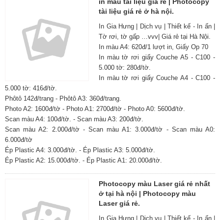
in màu tài liệu giá rẻ | Photocopy
tài liệu giá rẻ ở hà nội.
In Gia Hưng | Dịch vụ | Thiết kế - In ấn |
Tờ rơi, tờ gấp …vvv| Giá rẻ tại Hà Nội.
In màu A4: 620đ/1 lượt in, Giấy Op 70
In màu tờ rơi giấy Couche A5 - C100 -
5.000 tờ: 280đ/tờ.
In màu tờ rơi giấy Couche A4 - C100 -
5.000 tờ: 416đ/tờ.
Phôtô 142đ/trang - Phôtô A3: 360đ/trang.
Photo A2: 1600đ/tờ - Photo A1: 2700đ/tờ - Photo A0: 5600đ/tờ.
Scan màu A4: 100đ/tờ. - Scan màu A3: 200đ/tờ.
Scan màu A2: 2.000đ/tờ - Scan màu A1: 3.000đ/tờ - Scan màu A0:
6.000đ/tờ
Ép Plastic A4: 3.000đ/tờ. - Ép Plastic A3: 5.000đ/tờ.
Ép Plastic A2: 15.000đ/tờ. - Ép Plastic A1: 20.000đ/tờ.
Photocopy màu Laser giá rẻ nhất
ở tại hà nội | Photocopy màu
Laser giá rẻ.
In Gia Hưng | Dịch vụ | Thiết kế - In ấn |