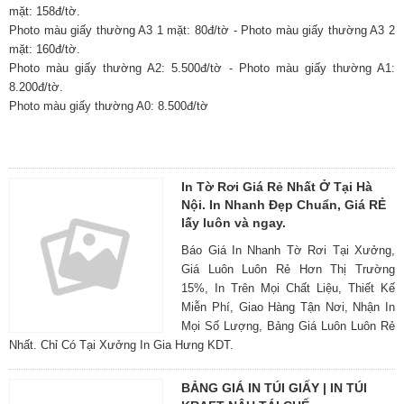
mặt: 158đ/tờ.
Photo màu giấy thường A3 1 mặt: 80đ/tờ - Photo màu giấy thường A3 2
mặt: 160đ/tờ.
Photo màu giấy thường A2: 5.500đ/tờ - Photo màu giấy thường A1:
8.200đ/tờ.
Photo màu giấy thường A0: 8.500đ/tờ
In Tờ Rơi Giá Rẻ Nhất Ở Tại Hà
Nội. In Nhanh Đẹp Chuẩn, Giá RẺ
lấy luôn và ngay.
Báo Giá In Nhanh Tờ Rơi Tại Xưởng,
Giá Luôn Luôn Rẻ Hơn Thị Trường
15%, In Trên Mọi Chất Liệu, Thiết Kế
Miễn Phí, Giao Hàng Tận Nơi, Nhận In
Mọi Số Lượng, Bảng Giá Luôn Luôn Rẻ
Nhất. Chỉ Có Tại Xưởng In Gia Hưng KDT.
BẢNG GIÁ IN TÚI GIẤY | IN TÚI