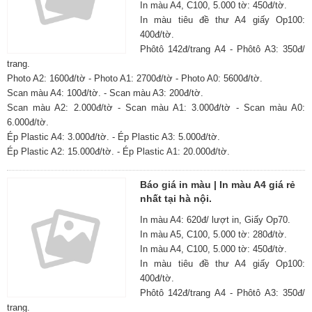
In màu A4, C100, 5.000 tờ: 450đ/tờ.
In màu tiêu đề thư A4 giấy Op100:
400đ/tờ.
Phôtô 142đ/trang A4 - Phôtô A3: 350đ/
trang.
Photo A2: 1600đ/tờ - Photo A1: 2700đ/tờ - Photo A0: 5600đ/tờ.
Scan màu A4: 100đ/tờ. - Scan màu A3: 200đ/tờ.
Scan màu A2: 2.000đ/tờ - Scan màu A1: 3.000đ/tờ - Scan màu A0:
6.000đ/tờ.
Ép Plastic A4: 3.000đ/tờ. - Ép Plastic A3: 5.000đ/tờ.
Ép Plastic A2: 15.000đ/tờ. - Ép Plastic A1: 20.000đ/tờ.
Báo giá in màu | In màu A4 giá rẻ
nhất tại hà nội.
In màu A4: 620đ/ lượt in, Giấy Op70.
In màu A5, C100, 5.000 tờ: 280đ/tờ.
In màu A4, C100, 5.000 tờ: 450đ/tờ.
In màu tiêu đề thư A4 giấy Op100:
400đ/tờ.
Phôtô 142đ/trang A4 - Phôtô A3: 350đ/
trang.