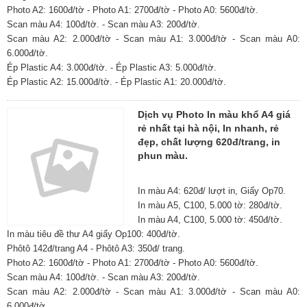
Photo A2: 1600đ/tờ - Photo A1: 2700đ/tờ - Photo A0: 5600đ/tờ.
Scan màu A4: 100đ/tờ. - Scan màu A3: 200đ/tờ.
Scan màu A2: 2.000đ/tờ - Scan màu A1: 3.000đ/tờ - Scan màu A0:
6.000đ/tờ.
Ép Plastic A4: 3.000đ/tờ. - Ép Plastic A3: 5.000đ/tờ.
Ép Plastic A2: 15.000đ/tờ. - Ép Plastic A1: 20.000đ/tờ.
Dịch vụ Photo In màu khổ A4 giá
rẻ nhất tại hà nội, In nhanh, rẻ
đẹp, chất lượng 620đ/trang, in
phun màu.
In màu A4: 620đ/ lượt in, Giấy Op70.
In màu A5, C100, 5.000 tờ: 280đ/tờ.
In màu A4, C100, 5.000 tờ: 450đ/tờ.
In màu tiêu đề thư A4 giấy Op100: 400đ/tờ.
Phôtô 142đ/trang A4 - Phôtô A3: 350đ/ trang.
Photo A2: 1600đ/tờ - Photo A1: 2700đ/tờ - Photo A0: 5600đ/tờ.
Scan màu A4: 100đ/tờ. - Scan màu A3: 200đ/tờ.
Scan màu A2: 2.000đ/tờ - Scan màu A1: 3.000đ/tờ - Scan màu A0:
6.000đ/tờ.