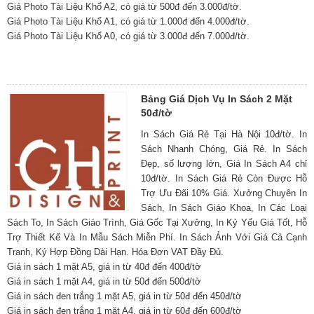
Giá Photo Tài Liệu Khổ A2, có giá từ 500đ đến 3.000đ/tờ.
Giá Photo Tài Liệu Khổ A1, có giá từ 1.000đ đến 4.000đ/tờ.
Giá Photo Tài Liệu Khổ A0, có giá từ 3.000đ đến 7.000đ/tờ.
Bảng Giá Dịch Vụ In Sách 2 Mặt
50đ/tờ
In Sách Giá Rẻ Tại Hà Nội 10đ/tờ. In
Sách Nhanh Chóng, Giá Rẻ. In Sách
Đẹp, số lượng lớn, Giá In Sách A4 chỉ
10đ/tờ. In Sách Giá Rẻ Còn Được Hỗ
Trợ Ưu Đãi 10% Giá. Xưởng Chuyên In
Sách, In Sách Giáo Khoa, In Các Loại
Sách To, In Sách Giáo Trình, Giá Gốc Tại Xưởng, In Kỷ Yếu Giá Tốt, Hỗ
Trợ Thiết Kế Và In Mẫu Sách Miễn Phí. In Sách Ảnh Với Giá Cả Cạnh
Tranh, Ký Hợp Đồng Dài Hạn. Hóa Đơn VAT Đầy Đủ.
Giá in sách 1 mặt A5, giá in từ 40đ đến 400đ/tờ
Giá in sách 1 mặt A4, giá in từ 50đ đến 500đ/tờ
Giá in sách đen trắng 1 mặt A5, giá in từ 50đ đến 450đ/tờ
Giá in sách đen trắng 1 mặt A4, giá in từ 60đ đến 600đ/tờ