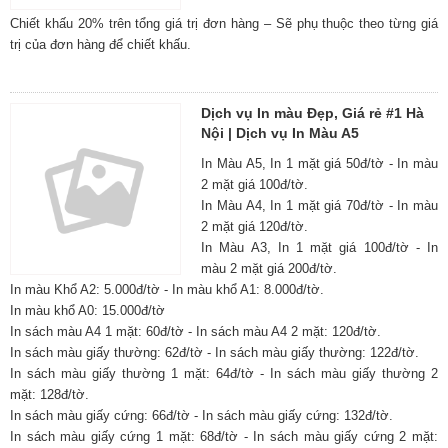
Chiết khấu 20% trên tổng giá trị đơn hàng – Sẽ phụ thuộc theo từng giá
trị của đơn hàng để chiết khấu.
Dịch vụ In màu Đẹp, Giá rẻ #1 Hà
Nội | Dịch vụ In Màu A5
In Màu A5, In 1 mặt giá 50đ/tờ - In màu
2 mặt giá 100đ/tờ.
In Màu A4, In 1 mặt giá 70đ/tờ - In màu
2 mặt giá 120đ/tờ.
In Màu A3, In 1 mặt giá 100đ/tờ - In
màu 2 mặt giá 200đ/tờ.
In màu Khổ A2: 5.000đ/tờ - In màu khổ A1: 8.000đ/tờ.
In màu khổ A0: 15.000đ/tờ
In sách màu A4 1 mặt: 60đ/tờ - In sách màu A4 2 mặt: 120đ/tờ.
In sách màu giấy thường: 62đ/tờ - In sách màu giấy thường: 122đ/tờ.
In sách màu giấy thường 1 mặt: 64đ/tờ - In sách màu giấy thường 2
mặt: 128đ/tờ.
In sách màu giấy cứng: 66đ/tờ - In sách màu giấy cứng: 132đ/tờ.
In sách màu giấy cứng 1 mặt: 68đ/tờ - In sách màu giấy cứng 2 mặt: