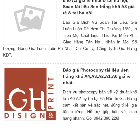
khổ A3 giá rẻ nhất ở tại hà nội,
Scan tài liệu đen trắng khổ A3 giá
rẻ ở tại hà nội.
Báo Giá Dịch Vụ Scan Tài Liệu, Giá
Luôn Luôn Rẻ Hơn Thị Trường 15%, In
Trên Mọi Chất Liệu, Thiết Kế Miễn Phí,
Giao Hàng Tận Nơi, Nhận In Mọi Số
Lượng, Bảng Giá Luôn Luôn Rẻ Nhất. Chỉ Có Tại Công Ty In Gia Hưng
KDT.
Báo giá Photocopy tài liệu đen
trắng khổ A4,A3,A2,A1,A0 giá rẻ
nhất.
Dịch vụ photocopy bản vẽ kỹ thuật khổ
lớn A0-A2 uy tín tại Hà Nội. In Gia Hưng
cam kết bản vẽ sắc nét, đúng tỉ lệ, giá
tận xưởng. Hỗ trợ gấp bản vẽ, giao
hàng nhanh. Gọi 0942.390.226!