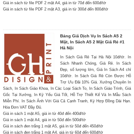
Giá in sách từ file PDF 2 mặt A4, giá in từ 70đ đến 600đ/tờ
Giá in sách từ file PDF 2 mặt A3, giá in từ 300đ đến 800đ/tờ
Bảng Giá Dịch Vụ In Sách A5 2
Mặt, In Sách A5 2 Mặt Giá Rẻ #1
Hà Nội
In Sách Giá Rẻ Tại Hà Nội 10đ/tờ. In
Sách Nhanh Chóng, Giá Rẻ. In Sách
Đẹp, số lượng lớn, Giá In Sách A4 chỉ
10đ/tờ. In Sách Giá Rẻ Còn Được Hỗ
Trợ Ưu Đãi 10% Giá. Xưởng Chuyên In
Sách, In Sách Giáo Khoa, In Các Loại Sách To, In Sách Giáo Trình, Giá
Gốc Tại Xưởng, In Kỷ Yếu Giá Tốt, Hỗ Trợ Thiết Kế Và In Mẫu Sách
Miễn Phí. In Sách Ảnh Với Giá Cả Cạnh Tranh, Ký Hợp Đồng Dài Hạn.
Hóa Đơn VAT Đầy Đủ.
Giá in sách 1 mặt A5, giá in từ 40đ đến 400đ/tờ
Giá in sách 1 mặt A4, giá in từ 50đ đến 500đ/tờ
Giá in sách đen trắng 1 mặt A5, giá in từ 50đ đến 450đ/tờ
Giá in sách đen trắng 1 mặt A4, giá in từ 60đ đến 600đ/tờ