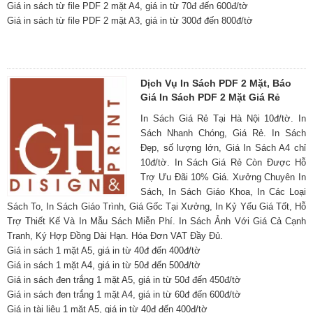
Giá in sách từ file PDF 2 mặt A4, giá in từ 70đ đến 600đ/tờ
Giá in sách từ file PDF 2 mặt A3, giá in từ 300đ đến 800đ/tờ
Dịch Vụ In Sách PDF 2 Mặt, Báo
Giá In Sách PDF 2 Mặt Giá Rẻ
In Sách Giá Rẻ Tại Hà Nội 10đ/tờ. In
Sách Nhanh Chóng, Giá Rẻ. In Sách
Đẹp, số lượng lớn, Giá In Sách A4 chỉ
10đ/tờ. In Sách Giá Rẻ Còn Được Hỗ
Trợ Ưu Đãi 10% Giá. Xưởng Chuyên In
Sách, In Sách Giáo Khoa, In Các Loại
Sách To, In Sách Giáo Trình, Giá Gốc Tại Xưởng, In Kỷ Yếu Giá Tốt, Hỗ
Trợ Thiết Kế Và In Mẫu Sách Miễn Phí. In Sách Ảnh Với Giá Cả Cạnh
Tranh, Ký Hợp Đồng Dài Hạn. Hóa Đơn VAT Đầy Đủ.
Giá in sách 1 mặt A5, giá in từ 40đ đến 400đ/tờ
Giá in sách 1 mặt A4, giá in từ 50đ đến 500đ/tờ
Giá in sách đen trắng 1 mặt A5, giá in từ 50đ đến 450đ/tờ
Giá in sách đen trắng 1 mặt A4, giá in từ 60đ đến 600đ/tờ
Giá in tài liệu 1 mặt A5, giá in từ 40đ đến 400đ/tờ