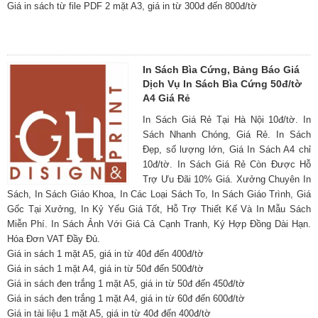
Giá in sách từ file PDF 2 mặt A3, giá in từ 300đ đến 800đ/tờ
In Sách Bìa Cứng, Bảng Báo Giá
Dịch Vụ In Sách Bìa Cứng 50đ/tờ
A4 Giá Rẻ
In Sách Giá Rẻ Tại Hà Nội 10đ/tờ. In
Sách Nhanh Chóng, Giá Rẻ. In Sách
Đẹp, số lượng lớn, Giá In Sách A4 chỉ
10đ/tờ. In Sách Giá Rẻ Còn Được Hỗ
Trợ Ưu Đãi 10% Giá. Xưởng Chuyên In
Sách, In Sách Giáo Khoa, In Các Loại Sách To, In Sách Giáo Trình, Giá
Gốc Tại Xưởng, In Kỷ Yếu Giá Tốt, Hỗ Trợ Thiết Kế Và In Mẫu Sách
Miễn Phí. In Sách Ảnh Với Giá Cả Cạnh Tranh, Ký Hợp Đồng Dài Hạn.
Hóa Đơn VAT Đầy Đủ.
Giá in sách 1 mặt A5, giá in từ 40đ đến 400đ/tờ
Giá in sách 1 mặt A4, giá in từ 50đ đến 500đ/tờ
Giá in sách đen trắng 1 mặt A5, giá in từ 50đ đến 450đ/tờ
Giá in sách đen trắng 1 mặt A4, giá in từ 60đ đến 600đ/tờ
Giá in tài liệu 1 mặt A5, giá in từ 40đ đến 400đ/tờ