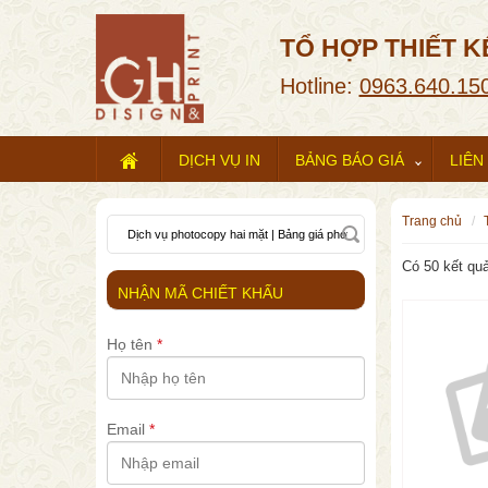
TỔ HỢP THIẾT K
Hotline:
0963.640.15
DỊCH VỤ IN
BẢNG BÁO GIÁ
LIÊN
trang chủ
Có 50 kết quả
NHẬN MÃ CHIẾT KHẤU
Họ tên
*
Email
*