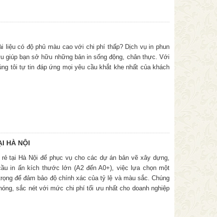
ài liệu có độ phủ màu cao với chi phí thấp? Dịch vụ in phun
i ưu giúp bạn sở hữu những bản in sống động, chân thực. Với
úng tôi tự tin đáp ứng mọi yêu cầu khắt khe nhất của khách
I HÀ NỘI
 rẻ tại Hà Nội để phục vụ cho các dự án bản vẽ xây dựng,
ầu in ấn kích thước lớn (A2 đến A0+), việc lựa chọn một
rọng để đảm bảo độ chính xác của tỷ lệ và màu sắc. Chúng
hóng, sắc nét với mức chi phí tối ưu nhất cho doanh nghiệp