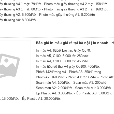
ấy thường A4 1 mặt: 79đ/tờ - Photo màu giấy thường A4 2 mặt: 158đ/tờ.
ấy thường A3 1 mặt: 80đ/tờ - Photo màu giấy thường A3 2 mặt: 160đ/tờ.
ấy thường A2: 5.500đ/tờ - Photo màu giấy thường A1: 8.200đ/tờ.
ấy thường A0: 8.500đ/tờ
Báo giá In màu giá rẻ tại hà nội | In nhanh | 
In màu A4: 620đ/ lượt in, Giấy Op70.
In màu A5, C100, 5.000 tờ: 280đ/tờ.
In màu A4, C100, 5.000 tờ: 450đ/tờ.
In màu tiêu đề thư A4 giấy Op100: 400đ/tờ.
Phôtô 142đ/trang A4 - Phôtô A3: 350đ/ trang.
Photo A2: 1600đ/tờ - Photo A1: 2700đ/tờ - Photo A0:
Scan màu A4: 100đ/tờ. - Scan màu A3: 200đ/tờ.
Scan màu A2: 2.000đ/tờ - Scan màu A1: 3.000đ/tờ -
Ép Plastic A4: 3.000đ/tờ. - Ép Plastic A3: 5.000đ/tờ.
: 15.000đ/tờ. - Ép Plastic A1: 20.000đ/tờ.