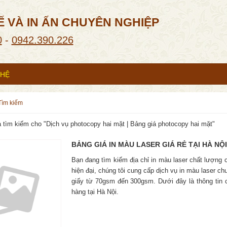
Ế VÀ IN ẤN CHUYÊN NGHIỆP
0
-
0942.390.226
 HỆ
tìm kiếm
 tìm kiếm cho "
Dịch vụ photocopy hai mặt | Bảng giá photocopy hai mặt
"
BẢNG GIÁ IN MÀU LASER GIÁ RẺ TẠI HÀ NỘI
Bạn đang tìm kiếm địa chỉ in màu laser chất lượng c
hiện đại, chúng tôi cung cấp dịch vụ in màu laser
giấy từ 70gsm đến 300gsm. Dưới đây là thông tin c
hàng tại Hà Nội.