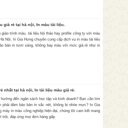
 giá rẻ tại hà nội, In màu tài liệu.
giáo trình màu, tài liệu hội thảo hay profile công ty với màu
Hà Nội, In Gia Hưng chuyên cung cấp dịch vụ in màu tài liệu
ảo bản in tươi sáng, không bay màu với mức giá rẻ như in
ẻ nhất tại hà nội, In tài liệu màu giá rẻ.
h hưởng đến ngân sách học tập và kinh doanh? Bạn cần tìm
n phải đảm bảo bản in sắc nét, không bị nhòe mực? In Gia
ng máy in màu công nghiệp hiện đại, chúng tôi cam kết mang
ợt trội, đáp ứng mọi đơn hàng gấp.