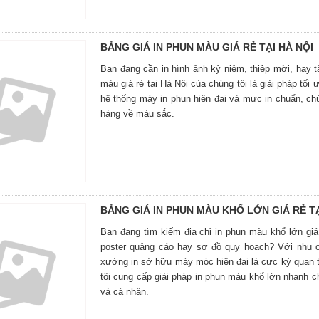
BẢNG GIÁ IN PHUN MÀU GIÁ RẺ TẠI HÀ NỘI
Bạn đang cần in hình ảnh kỷ niệm, thiệp mời, hay t
màu giá rẻ tại Hà Nội của chúng tôi là giải pháp tố
hệ thống máy in phun hiện đại và mực in chuẩn, ch
hàng về màu sắc.
BẢNG GIÁ IN PHUN MÀU KHỔ LỚN GIÁ RẺ TẠ
Bạn đang tìm kiếm địa chỉ in phun màu khổ lớn giá
poster quảng cáo hay sơ đồ quy hoạch? Với nhu c
xưởng in sở hữu máy móc hiện đại là cực kỳ quan t
tôi cung cấp giải pháp in phun màu khổ lớn nhanh c
và cá nhân.