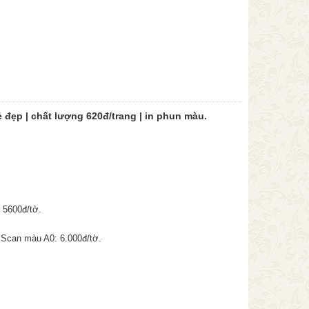
rẻ đẹp | chất lượng 620đ/trang | in phun màu.
 5600đ/tờ.
 Scan màu A0: 6.000đ/tờ.