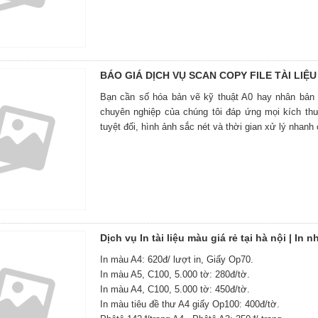
BÁO GIÁ DỊCH VỤ SCAN COPY FILE TÀI LIỆU 
Bạn cần số hóa bản vẽ kỹ thuật A0 hay nhân bản
chuyên nghiệp của chúng tôi đáp ứng mọi kích thư
tuyệt đối, hình ảnh sắc nét và thời gian xử lý nhanh
Dịch vụ In tài liệu màu giá rẻ tại hà nội | In 
In màu A4: 620đ/ lượt in, Giấy Op70.
In màu A5, C100, 5.000 tờ: 280đ/tờ.
In màu A4, C100, 5.000 tờ: 450đ/tờ.
In màu tiêu đề thư A4 giấy Op100: 400đ/tờ.