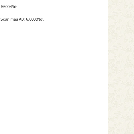
 5600đ/tờ.
 Scan màu A0: 6.000đ/tờ.