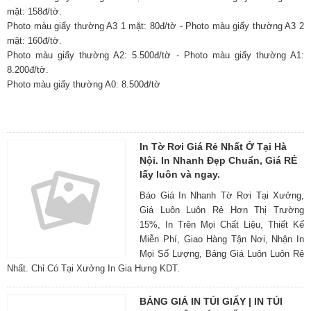
mặt: 158đ/tờ.
Photo màu giấy thường A3 1 mặt: 80đ/tờ - Photo màu giấy thường A3 2
mặt: 160đ/tờ.
Photo màu giấy thường A2: 5.500đ/tờ - Photo màu giấy thường A1:
8.200đ/tờ.
Photo màu giấy thường A0: 8.500đ/tờ
In Tờ Rơi Giá Rẻ Nhất Ở Tại Hà
Nội. In Nhanh Đẹp Chuẩn, Giá RẺ
lấy luôn và ngay.
Báo Giá In Nhanh Tờ Rơi Tại Xưởng,
Giá Luôn Luôn Rẻ Hơn Thị Trường
15%, In Trên Mọi Chất Liệu, Thiết Kế
Miễn Phí, Giao Hàng Tận Nơi, Nhận In
Mọi Số Lượng, Bảng Giá Luôn Luôn Rẻ
Nhất. Chỉ Có Tại Xưởng In Gia Hưng KDT.
BẢNG GIÁ IN TÚI GIẤY | IN TÚI