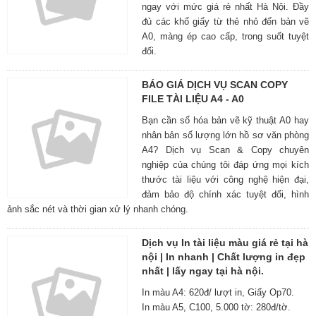
ngay với mức giá rẻ nhất Hà Nội. Đầy
đủ các khổ giấy từ thẻ nhỏ đến bản vẽ
A0, màng ép cao cấp, trong suốt tuyệt
đối.
BÁO GIÁ DỊCH VỤ SCAN COPY
FILE TÀI LIỆU A4 - A0
Bạn cần số hóa bản vẽ kỹ thuật A0 hay
nhân bản số lượng lớn hồ sơ văn phòng
A4? Dịch vụ Scan & Copy chuyên
nghiệp của chúng tôi đáp ứng mọi kích
thước tài liệu với công nghệ hiện đại,
đảm bảo độ chính xác tuyệt đối, hình
ảnh sắc nét và thời gian xử lý nhanh chóng.
Dịch vụ In tài liệu màu giá rẻ tại hà
nội | In nhanh | Chất lượng in đẹp
nhất | lấy ngay tại hà nội.
In màu A4: 620đ/ lượt in, Giấy Op70.
In màu A5, C100, 5.000 tờ: 280đ/tờ.