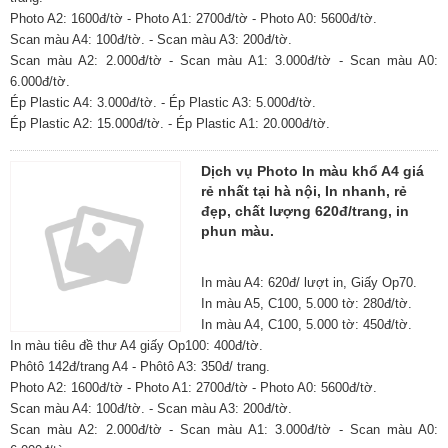
Photo A2: 1600đ/tờ - Photo A1: 2700đ/tờ - Photo A0: 5600đ/tờ.
Scan màu A4: 100đ/tờ. - Scan màu A3: 200đ/tờ.
Scan màu A2: 2.000đ/tờ - Scan màu A1: 3.000đ/tờ - Scan màu A0:
6.000đ/tờ.
Ép Plastic A4: 3.000đ/tờ. - Ép Plastic A3: 5.000đ/tờ.
Ép Plastic A2: 15.000đ/tờ. - Ép Plastic A1: 20.000đ/tờ.
Dịch vụ Photo In màu khổ A4 giá
rẻ nhất tại hà nội, In nhanh, rẻ
đẹp, chất lượng 620đ/trang, in
phun màu.
In màu A4: 620đ/ lượt in, Giấy Op70.
In màu A5, C100, 5.000 tờ: 280đ/tờ.
In màu A4, C100, 5.000 tờ: 450đ/tờ.
In màu tiêu đề thư A4 giấy Op100: 400đ/tờ.
Phôtô 142đ/trang A4 - Phôtô A3: 350đ/ trang.
Photo A2: 1600đ/tờ - Photo A1: 2700đ/tờ - Photo A0: 5600đ/tờ.
Scan màu A4: 100đ/tờ. - Scan màu A3: 200đ/tờ.
Scan màu A2: 2.000đ/tờ - Scan màu A1: 3.000đ/tờ - Scan màu A0: