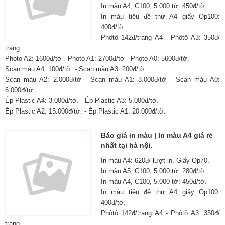
In màu A4, C100, 5.000 tờ: 450đ/tờ.
In màu tiêu đề thư A4 giấy Op100:
400đ/tờ.
Phôtô 142đ/trang A4 - Phôtô A3: 350đ/
trang.
Photo A2: 1600đ/tờ - Photo A1: 2700đ/tờ - Photo A0: 5600đ/tờ.
Scan màu A4: 100đ/tờ. - Scan màu A3: 200đ/tờ.
Scan màu A2: 2.000đ/tờ - Scan màu A1: 3.000đ/tờ - Scan màu A0:
6.000đ/tờ.
Ép Plastic A4: 3.000đ/tờ. - Ép Plastic A3: 5.000đ/tờ.
Ép Plastic A2: 15.000đ/tờ. - Ép Plastic A1: 20.000đ/tờ.
Báo giá in màu | In màu A4 giá rẻ
nhất tại hà nội.
In màu A4: 620đ/ lượt in, Giấy Op70.
In màu A5, C100, 5.000 tờ: 280đ/tờ.
In màu A4, C100, 5.000 tờ: 450đ/tờ.
In màu tiêu đề thư A4 giấy Op100:
400đ/tờ.
Phôtô 142đ/trang A4 - Phôtô A3: 350đ/
trang.