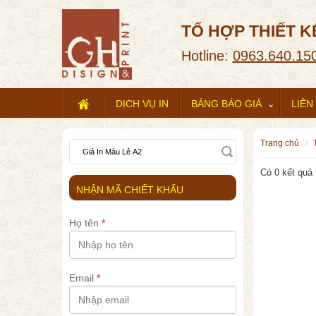
TỔ HỢP THIẾT K
Hotline:
0963.640.15
DỊCH VỤ IN
BẢNG BÁO GIÁ
LIÊN
trang chủ
Có 0 kết quả 
NHẬN MÃ CHIẾT KHẤU
Họ tên
*
Email
*