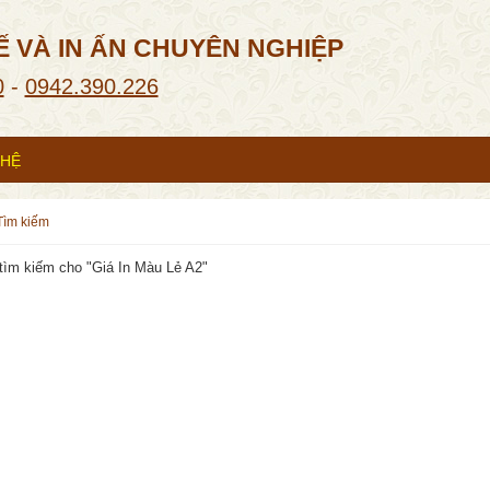
Ế VÀ IN ẤN CHUYÊN NGHIỆP
0
-
0942.390.226
 HỆ
tìm kiếm
tìm kiếm cho "
Giá In Màu Lẻ A2
"