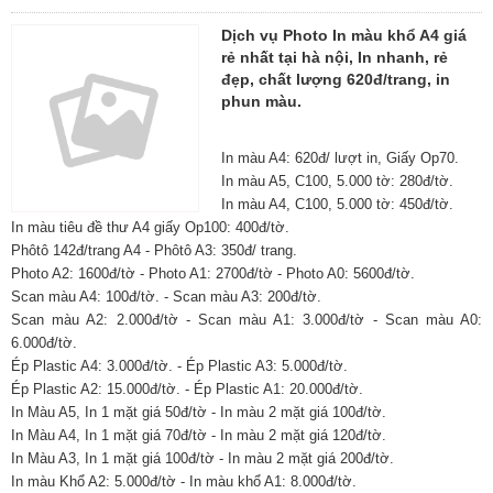
Dịch vụ Photo In màu khổ A4 giá
rẻ nhất tại hà nội, In nhanh, rẻ
đẹp, chất lượng 620đ/trang, in
phun màu.
In màu A4: 620đ/ lượt in, Giấy Op70.
In màu A5, C100, 5.000 tờ: 280đ/tờ.
In màu A4, C100, 5.000 tờ: 450đ/tờ.
In màu tiêu đề thư A4 giấy Op100: 400đ/tờ.
Phôtô 142đ/trang A4 - Phôtô A3: 350đ/ trang.
Photo A2: 1600đ/tờ - Photo A1: 2700đ/tờ - Photo A0: 5600đ/tờ.
Scan màu A4: 100đ/tờ. - Scan màu A3: 200đ/tờ.
Scan màu A2: 2.000đ/tờ - Scan màu A1: 3.000đ/tờ - Scan màu A0:
6.000đ/tờ.
Ép Plastic A4: 3.000đ/tờ. - Ép Plastic A3: 5.000đ/tờ.
Ép Plastic A2: 15.000đ/tờ. - Ép Plastic A1: 20.000đ/tờ.
In Màu A5, In 1 mặt giá 50đ/tờ - In màu 2 mặt giá 100đ/tờ.
In Màu A4, In 1 mặt giá 70đ/tờ - In màu 2 mặt giá 120đ/tờ.
In Màu A3, In 1 mặt giá 100đ/tờ - In màu 2 mặt giá 200đ/tờ.
In màu Khổ A2: 5.000đ/tờ - In màu khổ A1: 8.000đ/tờ.