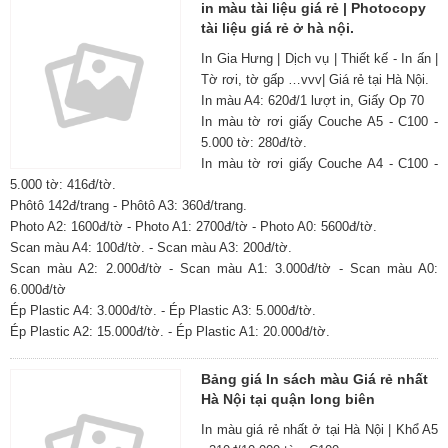
in màu tài liệu giá rẻ | Photocopy
tài liệu giá rẻ ở hà nội.
In Gia Hưng | Dịch vụ | Thiết kế - In ấn |
Tờ rơi, tờ gấp …vvv| Giá rẻ tại Hà Nội.
In màu A4: 620đ/1 lượt in, Giấy Op 70
In màu tờ rơi giấy Couche A5 - C100 -
5.000 tờ: 280đ/tờ.
In màu tờ rơi giấy Couche A4 - C100 -
5.000 tờ: 416đ/tờ.
Phôtô 142đ/trang - Phôtô A3: 360đ/trang.
Photo A2: 1600đ/tờ - Photo A1: 2700đ/tờ - Photo A0: 5600đ/tờ.
Scan màu A4: 100đ/tờ. - Scan màu A3: 200đ/tờ.
Scan màu A2: 2.000đ/tờ - Scan màu A1: 3.000đ/tờ - Scan màu A0:
6.000đ/tờ
Ép Plastic A4: 3.000đ/tờ. - Ép Plastic A3: 5.000đ/tờ.
Ép Plastic A2: 15.000đ/tờ. - Ép Plastic A1: 20.000đ/tờ.
Bảng giá In sách màu Giá rẻ nhất
Hà Nội tại quận long biên
In màu giá rẻ nhất ở tại Hà Nội | Khổ A5