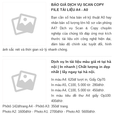
BÁO GIÁ DỊCH VỤ SCAN COPY
FILE TÀI LIỆU A4 - A0
Bạn cần số hóa bản vẽ kỹ thuật A0 hay
nhân bản số lượng lớn hồ sơ văn phòng
A4? Dịch vụ Scan & Copy chuyên
nghiệp của chúng tôi đáp ứng mọi kích
thước tài liệu với công nghệ hiện đại,
đảm bảo độ chính xác tuyệt đối, hình
ảnh sắc nét và thời gian xử lý nhanh chóng.
Dịch vụ In tài liệu màu giá rẻ tại hà
nội | In nhanh | Chất lượng in đẹp
nhất | lấy ngay tại hà nội.
In màu A4: 620đ/ lượt in, Giấy Op70.
In màu A5, C100, 5.000 tờ: 280đ/tờ.
In màu A4, C100, 5.000 tờ: 450đ/tờ.
In màu tiêu đề thư A4 giấy Op100:
400đ/tờ.
Phôtô 142đ/trang A4 - Phôtô A3: 350đ/ trang.
Photo A2: 1600đ/tờ - Photo A1: 2700đ/tờ - Photo A0: 5600đ/tờ.