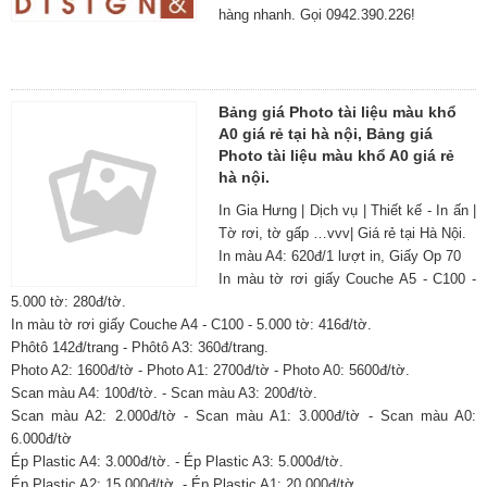
hàng nhanh. Gọi 0942.390.226!
Bảng giá Photo tài liệu màu khổ
A0 giá rẻ tại hà nội, Bảng giá
Photo tài liệu màu khổ A0 giá rẻ
hà nội.
In Gia Hưng | Dịch vụ | Thiết kế - In ấn |
Tờ rơi, tờ gấp …vvv| Giá rẻ tại Hà Nội.
In màu A4: 620đ/1 lượt in, Giấy Op 70
In màu tờ rơi giấy Couche A5 - C100 -
5.000 tờ: 280đ/tờ.
In màu tờ rơi giấy Couche A4 - C100 - 5.000 tờ: 416đ/tờ.
Phôtô 142đ/trang - Phôtô A3: 360đ/trang.
Photo A2: 1600đ/tờ - Photo A1: 2700đ/tờ - Photo A0: 5600đ/tờ.
Scan màu A4: 100đ/tờ. - Scan màu A3: 200đ/tờ.
Scan màu A2: 2.000đ/tờ - Scan màu A1: 3.000đ/tờ - Scan màu A0:
6.000đ/tờ
Ép Plastic A4: 3.000đ/tờ. - Ép Plastic A3: 5.000đ/tờ.
Ép Plastic A2: 15.000đ/tờ. - Ép Plastic A1: 20.000đ/tờ.