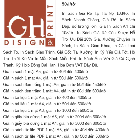
50đ/tờ
In Sách Giá Rẻ Tại Hà Nội 10đ/tờ. In
Sách Nhanh Chóng, Giá Rẻ. In Sách
Đẹp, số lượng lớn, Giá In Sách A4 chỉ
10đ/tờ. In Sách Giá Rẻ Còn Được Hỗ
Trợ Ưu Đãi 10% Giá. Xưởng Chuyên In
Sách, In Sách Giáo Khoa, In Các Loại
Sách To, In Sách Giáo Trình, Giá Gốc Tại Xưởng, In Kỷ Yếu Giá Tốt, Hỗ
Trợ Thiết Kế Và In Mẫu Sách Miễn Phí. In Sách Ảnh Với Giá Cả Cạnh
Tranh, Ký Hợp Đồng Dài Hạn. Hóa Đơn VAT Đầy Đủ.
Giá in sách 1 mặt A5, giá in từ 40đ đến 400đ/tờ
Giá in sách 1 mặt A4, giá in từ 50đ đến 500đ/tờ
Giá in sách đen trắng 1 mặt A5, giá in từ 50đ đến 450đ/tờ
Giá in sách đen trắng 1 mặt A4, giá in từ 60đ đến 600đ/tờ
Giá in tài liệu 1 mặt A5, giá in từ 40đ đến 400đ/tờ
Giá in tài liệu 1 mặt A4, giá in từ 50đ đến 500đ/tờ
Giá in tài liệu 1 mặt A3, giá in từ 100đ đến 600đ/tờ
Giá in giấy bìa cứng 1 mặt A5, giá in từ 200đ đến 600đ/tờ
Giá in giấy bìa cứng 1 mặt A4, giá in từ 300đ đến 800đ/tờ
Giá in sách từ file PDF 1 mặt A5, giá in từ 40đ đến 400đ/tờ
Giá in sách từ file PDF 1 mặt A4, giá in từ 50đ đến 500đ/tờ