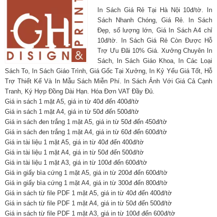
In Sách Giá Rẻ Tại Hà Nội 10đ/tờ. In
Sách Nhanh Chóng, Giá Rẻ. In Sách
Đẹp, số lượng lớn, Giá In Sách A4 chỉ
10đ/tờ. In Sách Giá Rẻ Còn Được Hỗ
Trợ Ưu Đãi 10% Giá. Xưởng Chuyên In
Sách, In Sách Giáo Khoa, In Các Loại
Sách To, In Sách Giáo Trình, Giá Gốc Tại Xưởng, In Kỷ Yếu Giá Tốt, Hỗ
Trợ Thiết Kế Và In Mẫu Sách Miễn Phí. In Sách Ảnh Với Giá Cả Cạnh
Tranh, Ký Hợp Đồng Dài Hạn. Hóa Đơn VAT Đầy Đủ.
Giá in sách 1 mặt A5, giá in từ 40đ đến 400đ/tờ
Giá in sách 1 mặt A4, giá in từ 50đ đến 500đ/tờ
Giá in sách đen trắng 1 mặt A5, giá in từ 50đ đến 450đ/tờ
Giá in sách đen trắng 1 mặt A4, giá in từ 60đ đến 600đ/tờ
Giá in tài liệu 1 mặt A5, giá in từ 40đ đến 400đ/tờ
Giá in tài liệu 1 mặt A4, giá in từ 50đ đến 500đ/tờ
Giá in tài liệu 1 mặt A3, giá in từ 100đ đến 600đ/tờ
Giá in giấy bìa cứng 1 mặt A5, giá in từ 200đ đến 600đ/tờ
Giá in giấy bìa cứng 1 mặt A4, giá in từ 300đ đến 800đ/tờ
Giá in sách từ file PDF 1 mặt A5, giá in từ 40đ đến 400đ/tờ
Giá in sách từ file PDF 1 mặt A4, giá in từ 50đ đến 500đ/tờ
Giá in sách từ file PDF 1 mặt A3, giá in từ 100đ đến 600đ/tờ