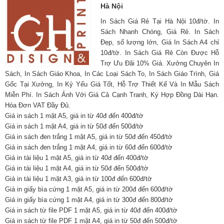
Hà Nội
In Sách Giá Rẻ Tại Hà Nội 10đ/tờ. In
Sách Nhanh Chóng, Giá Rẻ. In Sách
Đẹp, số lượng lớn, Giá In Sách A4 chỉ
10đ/tờ. In Sách Giá Rẻ Còn Được Hỗ
Trợ Ưu Đãi 10% Giá. Xưởng Chuyên In
Sách, In Sách Giáo Khoa, In Các Loại Sách To, In Sách Giáo Trình, Giá
Gốc Tại Xưởng, In Kỷ Yếu Giá Tốt, Hỗ Trợ Thiết Kế Và In Mẫu Sách
Miễn Phí. In Sách Ảnh Với Giá Cả Cạnh Tranh, Ký Hợp Đồng Dài Hạn.
Hóa Đơn VAT Đầy Đủ.
Giá in sách 1 mặt A5, giá in từ 40đ đến 400đ/tờ
Giá in sách 1 mặt A4, giá in từ 50đ đến 500đ/tờ
Giá in sách đen trắng 1 mặt A5, giá in từ 50đ đến 450đ/tờ
Giá in sách đen trắng 1 mặt A4, giá in từ 60đ đến 600đ/tờ
Giá in tài liệu 1 mặt A5, giá in từ 40đ đến 400đ/tờ
Giá in tài liệu 1 mặt A4, giá in từ 50đ đến 500đ/tờ
Giá in tài liệu 1 mặt A3, giá in từ 100đ đến 600đ/tờ
Giá in giấy bìa cứng 1 mặt A5, giá in từ 200đ đến 600đ/tờ
Giá in giấy bìa cứng 1 mặt A4, giá in từ 300đ đến 800đ/tờ
Giá in sách từ file PDF 1 mặt A5, giá in từ 40đ đến 400đ/tờ
Giá in sách từ file PDF 1 mặt A4, giá in từ 50đ đến 500đ/tờ