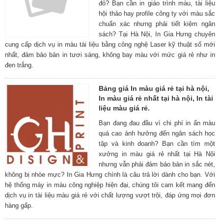
đỏ? Bạn cần in giáo trình màu, tài liệu
hội thảo hay profile công ty với màu sắc
chuẩn xác nhưng phải tiết kiệm ngân
sách? Tại Hà Nội, In Gia Hưng chuyên
cung cấp dịch vụ in màu tài liệu bằng công nghệ Laser kỹ thuật số mới
nhất, đảm bảo bản in tươi sáng, không bay màu với mức giá rẻ như in
đen trắng.
Bảng giá In màu giá rẻ tại hà nội,
In màu giá rẻ nhất tại hà nội, In tài
liệu màu giá rẻ.
Bạn đang đau đầu vì chi phí in ấn màu
quá cao ảnh hưởng đến ngân sách học
tập và kinh doanh? Bạn cần tìm một
xưởng in màu giá rẻ nhất tại Hà Nội
nhưng vẫn phải đảm bảo bản in sắc nét,
không bị nhòe mực? In Gia Hưng chính là câu trả lời dành cho bạn. Với
hệ thống máy in màu công nghiệp hiện đại, chúng tôi cam kết mang đến
dịch vụ in tài liệu màu giá rẻ với chất lượng vượt trội, đáp ứng mọi đơn
hàng gấp.