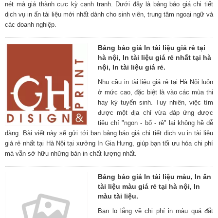
nét mà giá thành cực kỳ cạnh tranh. Dưới đây là bảng báo giá chi tiết
dịch vụ in ấn tài liệu mới nhất dành cho sinh viên, trung tâm ngoại ngữ và
các doanh nghiệp.
Bảng báo giá In tài liệu giá rẻ tại
hà nội, In tài liệu giá rẻ nhất tại hà
nội, In tài liệu giá rẻ.
Nhu cầu in tài liệu giá rẻ tại Hà Nội luôn
ở mức cao, đặc biệt là vào các mùa thi
hay kỳ tuyển sinh. Tuy nhiên, việc tìm
được một địa chỉ vừa đáp ứng được
tiêu chí "ngon - bổ - rẻ" lại không hề dễ
dàng. Bài viết này sẽ gửi tới bạn bảng báo giá chi tiết dịch vụ in tài liệu
giá rẻ nhất tại Hà Nội tại xưởng In Gia Hưng, giúp bạn tối ưu hóa chi phí
mà vẫn sở hữu những bản in chất lượng nhất.
Bảng báo giá In tài liệu màu, In ấn
tài liệu màu giá rẻ tại hà nội, In
màu tài liệu.
Bạn lo lắng về chi phí in màu quá đắt