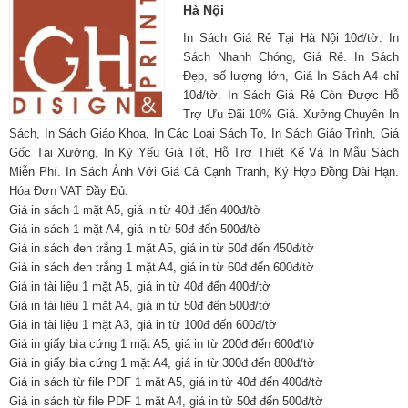
Hà Nội
In Sách Giá Rẻ Tại Hà Nội 10đ/tờ. In
Sách Nhanh Chóng, Giá Rẻ. In Sách
Đẹp, số lượng lớn, Giá In Sách A4 chỉ
10đ/tờ. In Sách Giá Rẻ Còn Được Hỗ
Trợ Ưu Đãi 10% Giá. Xưởng Chuyên In
Sách, In Sách Giáo Khoa, In Các Loại Sách To, In Sách Giáo Trình, Giá
Gốc Tại Xưởng, In Kỷ Yếu Giá Tốt, Hỗ Trợ Thiết Kế Và In Mẫu Sách
Miễn Phí. In Sách Ảnh Với Giá Cả Cạnh Tranh, Ký Hợp Đồng Dài Hạn.
Hóa Đơn VAT Đầy Đủ.
Giá in sách 1 mặt A5, giá in từ 40đ đến 400đ/tờ
Giá in sách 1 mặt A4, giá in từ 50đ đến 500đ/tờ
Giá in sách đen trắng 1 mặt A5, giá in từ 50đ đến 450đ/tờ
Giá in sách đen trắng 1 mặt A4, giá in từ 60đ đến 600đ/tờ
Giá in tài liệu 1 mặt A5, giá in từ 40đ đến 400đ/tờ
Giá in tài liệu 1 mặt A4, giá in từ 50đ đến 500đ/tờ
Giá in tài liệu 1 mặt A3, giá in từ 100đ đến 600đ/tờ
Giá in giấy bìa cứng 1 mặt A5, giá in từ 200đ đến 600đ/tờ
Giá in giấy bìa cứng 1 mặt A4, giá in từ 300đ đến 800đ/tờ
Giá in sách từ file PDF 1 mặt A5, giá in từ 40đ đến 400đ/tờ
Giá in sách từ file PDF 1 mặt A4, giá in từ 50đ đến 500đ/tờ