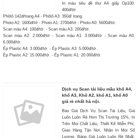
In màu tiêu đề thư A4 giấy Op100:
400đ/tờ.
Phôtô 142đ/trang A4 - Phôtô A3: 350đ/ trang.
Photo A2: 1600đ/tờ - Photo A1: 2700đ/tờ - Photo A0: 5600đ/tờ.
Scan màu A4: 100đ/tờ. - Scan màu A3: 200đ/tờ.
Scan màu A2: 2.000đ/tờ - Scan màu A1: 3.000đ/tờ - Scan màu A0:
6.000đ/tờ.
Ép Plastic A4: 3.000đ/tờ. - Ép Plastic A3: 5.000đ/tờ.
Ép Plastic A2: 15.000đ/tờ. - Ép Plastic A1: 20.000đ/tờ.
Dịch vụ Scan tài liệu mầu khổ A4,
khổ A3, Khổ A2, khổ A1, khổ A0
giá rẻ nhất hà nội.
Báo Giá Dịch Vụ Scan Tài Liệu, Giá
Luôn Luôn Rẻ Hơn Thị Trường 15%, In
Trên Mọi Chất Liệu, Thiết Kế Miễn Phí,
Giao Hàng Tận Nơi, Nhận In Mọi Số
Lượng, Bảng Giá Luôn Luôn Rẻ Nhất.