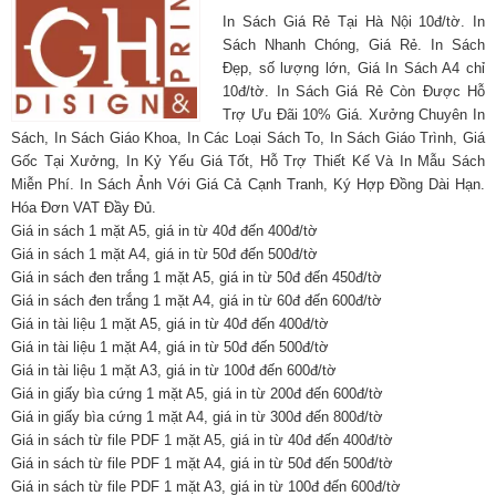
In Sách Giá Rẻ Tại Hà Nội 10đ/tờ. In
Sách Nhanh Chóng, Giá Rẻ. In Sách
Đẹp, số lượng lớn, Giá In Sách A4 chỉ
10đ/tờ. In Sách Giá Rẻ Còn Được Hỗ
Trợ Ưu Đãi 10% Giá. Xưởng Chuyên In
Sách, In Sách Giáo Khoa, In Các Loại Sách To, In Sách Giáo Trình, Giá
Gốc Tại Xưởng, In Kỷ Yếu Giá Tốt, Hỗ Trợ Thiết Kế Và In Mẫu Sách
Miễn Phí. In Sách Ảnh Với Giá Cả Cạnh Tranh, Ký Hợp Đồng Dài Hạn.
Hóa Đơn VAT Đầy Đủ.
Giá in sách 1 mặt A5, giá in từ 40đ đến 400đ/tờ
Giá in sách 1 mặt A4, giá in từ 50đ đến 500đ/tờ
Giá in sách đen trắng 1 mặt A5, giá in từ 50đ đến 450đ/tờ
Giá in sách đen trắng 1 mặt A4, giá in từ 60đ đến 600đ/tờ
Giá in tài liệu 1 mặt A5, giá in từ 40đ đến 400đ/tờ
Giá in tài liệu 1 mặt A4, giá in từ 50đ đến 500đ/tờ
Giá in tài liệu 1 mặt A3, giá in từ 100đ đến 600đ/tờ
Giá in giấy bìa cứng 1 mặt A5, giá in từ 200đ đến 600đ/tờ
Giá in giấy bìa cứng 1 mặt A4, giá in từ 300đ đến 800đ/tờ
Giá in sách từ file PDF 1 mặt A5, giá in từ 40đ đến 400đ/tờ
Giá in sách từ file PDF 1 mặt A4, giá in từ 50đ đến 500đ/tờ
Giá in sách từ file PDF 1 mặt A3, giá in từ 100đ đến 600đ/tờ