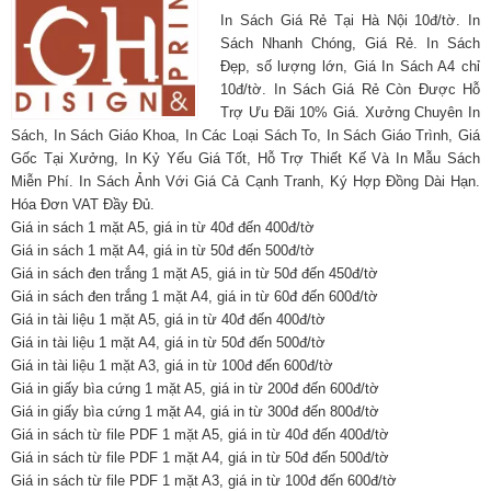
In Sách Giá Rẻ Tại Hà Nội 10đ/tờ. In
Sách Nhanh Chóng, Giá Rẻ. In Sách
Đẹp, số lượng lớn, Giá In Sách A4 chỉ
10đ/tờ. In Sách Giá Rẻ Còn Được Hỗ
Trợ Ưu Đãi 10% Giá. Xưởng Chuyên In
Sách, In Sách Giáo Khoa, In Các Loại Sách To, In Sách Giáo Trình, Giá
Gốc Tại Xưởng, In Kỷ Yếu Giá Tốt, Hỗ Trợ Thiết Kế Và In Mẫu Sách
Miễn Phí. In Sách Ảnh Với Giá Cả Cạnh Tranh, Ký Hợp Đồng Dài Hạn.
Hóa Đơn VAT Đầy Đủ.
Giá in sách 1 mặt A5, giá in từ 40đ đến 400đ/tờ
Giá in sách 1 mặt A4, giá in từ 50đ đến 500đ/tờ
Giá in sách đen trắng 1 mặt A5, giá in từ 50đ đến 450đ/tờ
Giá in sách đen trắng 1 mặt A4, giá in từ 60đ đến 600đ/tờ
Giá in tài liệu 1 mặt A5, giá in từ 40đ đến 400đ/tờ
Giá in tài liệu 1 mặt A4, giá in từ 50đ đến 500đ/tờ
Giá in tài liệu 1 mặt A3, giá in từ 100đ đến 600đ/tờ
Giá in giấy bìa cứng 1 mặt A5, giá in từ 200đ đến 600đ/tờ
Giá in giấy bìa cứng 1 mặt A4, giá in từ 300đ đến 800đ/tờ
Giá in sách từ file PDF 1 mặt A5, giá in từ 40đ đến 400đ/tờ
Giá in sách từ file PDF 1 mặt A4, giá in từ 50đ đến 500đ/tờ
Giá in sách từ file PDF 1 mặt A3, giá in từ 100đ đến 600đ/tờ