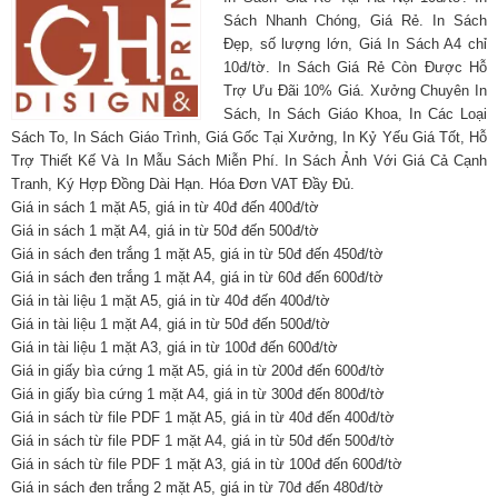
Sách Nhanh Chóng, Giá Rẻ. In Sách
Đẹp, số lượng lớn, Giá In Sách A4 chỉ
10đ/tờ. In Sách Giá Rẻ Còn Được Hỗ
Trợ Ưu Đãi 10% Giá. Xưởng Chuyên In
Sách, In Sách Giáo Khoa, In Các Loại
Sách To, In Sách Giáo Trình, Giá Gốc Tại Xưởng, In Kỷ Yếu Giá Tốt, Hỗ
Trợ Thiết Kế Và In Mẫu Sách Miễn Phí. In Sách Ảnh Với Giá Cả Cạnh
Tranh, Ký Hợp Đồng Dài Hạn. Hóa Đơn VAT Đầy Đủ.
Giá in sách 1 mặt A5, giá in từ 40đ đến 400đ/tờ
Giá in sách 1 mặt A4, giá in từ 50đ đến 500đ/tờ
Giá in sách đen trắng 1 mặt A5, giá in từ 50đ đến 450đ/tờ
Giá in sách đen trắng 1 mặt A4, giá in từ 60đ đến 600đ/tờ
Giá in tài liệu 1 mặt A5, giá in từ 40đ đến 400đ/tờ
Giá in tài liệu 1 mặt A4, giá in từ 50đ đến 500đ/tờ
Giá in tài liệu 1 mặt A3, giá in từ 100đ đến 600đ/tờ
Giá in giấy bìa cứng 1 mặt A5, giá in từ 200đ đến 600đ/tờ
Giá in giấy bìa cứng 1 mặt A4, giá in từ 300đ đến 800đ/tờ
Giá in sách từ file PDF 1 mặt A5, giá in từ 40đ đến 400đ/tờ
Giá in sách từ file PDF 1 mặt A4, giá in từ 50đ đến 500đ/tờ
Giá in sách từ file PDF 1 mặt A3, giá in từ 100đ đến 600đ/tờ
Giá in sách đen trắng 2 mặt A5, giá in từ 70đ đến 480đ/tờ