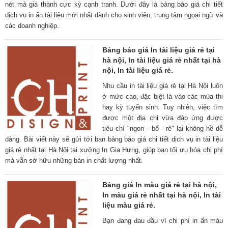
nét mà giá thành cực kỳ cạnh tranh. Dưới đây là bảng báo giá chi tiết
dịch vụ in ấn tài liệu mới nhất dành cho sinh viên, trung tâm ngoại ngữ và
các doanh nghiệp.
Bảng báo giá In tài liệu giá rẻ tại
hà nội, In tài liệu giá rẻ nhất tại hà
nội, In tài liệu giá rẻ.
Nhu cầu in tài liệu giá rẻ tại Hà Nội luôn
ở mức cao, đặc biệt là vào các mùa thi
hay kỳ tuyển sinh. Tuy nhiên, việc tìm
được một địa chỉ vừa đáp ứng được
tiêu chí "ngon - bổ - rẻ" lại không hề dễ
dàng. Bài viết này sẽ gửi tới bạn bảng báo giá chi tiết dịch vụ in tài liệu
giá rẻ nhất tại Hà Nội tại xưởng In Gia Hưng, giúp bạn tối ưu hóa chi phí
mà vẫn sở hữu những bản in chất lượng nhất.
Bảng giá In màu giá rẻ tại hà nội,
In màu giá rẻ nhất tại hà nội, In tài
liệu màu giá rẻ.
Bạn đang đau đầu vì chi phí in ấn màu