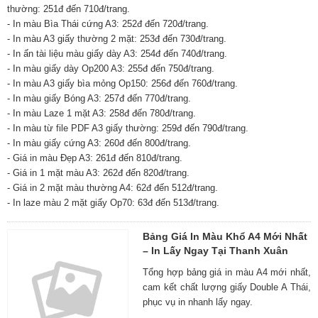
thường: 251đ đến 710đ/trang.
- In màu Bìa Thái cứng A3: 252đ đến 720đ/trang.
- In màu A3 giấy thường 2 mặt: 253đ đến 730đ/trang.
- In ấn tài liệu màu giấy dày A3: 254đ đến 740đ/trang.
- In màu giấy dày Op200 A3: 255đ đến 750đ/trang.
- In màu A3 giấy bìa mỏng Op150: 256đ đến 760đ/trang.
- In màu giấy Bóng A3: 257đ đến 770đ/trang.
- In màu Laze 1 mặt A3: 258đ đến 780đ/trang.
- In màu từ file PDF A3 giấy thường: 259đ đến 790đ/trang.
- In màu giấy cứng A3: 260đ đến 800đ/trang.
- Giá in màu Đẹp A3: 261đ đến 810đ/trang.
- Giá in 1 mặt màu A3: 262đ đến 820đ/trang.
- Giá in 2 mặt màu thường A4: 62đ đến 512đ/trang.
- In laze màu 2 mặt giấy Op70: 63đ đến 513đ/trang.
Bảng Giá In Màu Khổ A4 Mới Nhất
– In Lấy Ngay Tại Thanh Xuân
Tổng hợp bảng giá in màu A4 mới nhất,
cam kết chất lượng giấy Double A Thái,
phục vụ in nhanh lấy ngay.