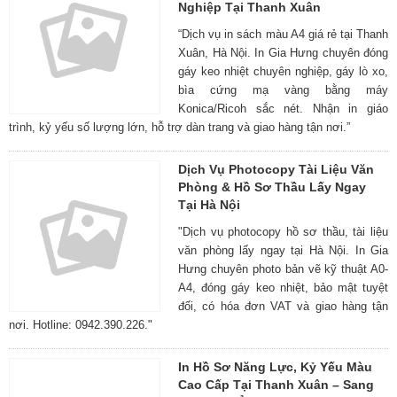
Nghiệp Tại Thanh Xuân
“Dịch vụ in sách màu A4 giá rẻ tại Thanh
Xuân, Hà Nội. In Gia Hưng chuyên đóng
gáy keo nhiệt chuyên nghiệp, gáy lò xo,
bìa cứng mạ vàng bằng máy
Konica/Ricoh sắc nét. Nhận in giáo
trình, kỷ yếu số lượng lớn, hỗ trợ dàn trang và giao hàng tận nơi.”
Dịch Vụ Photocopy Tài Liệu Văn
Phòng & Hồ Sơ Thầu Lấy Ngay
Tại Hà Nội
"Dịch vụ photocopy hồ sơ thầu, tài liệu
văn phòng lấy ngay tại Hà Nội. In Gia
Hưng chuyên photo bản vẽ kỹ thuật A0-
A4, đóng gáy keo nhiệt, bảo mật tuyệt
đối, có hóa đơn VAT và giao hàng tận
nơi. Hotline: 0942.390.226."
In Hồ Sơ Năng Lực, Kỷ Yếu Màu
Cao Cấp Tại Thanh Xuân – Sang