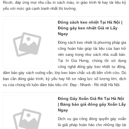
Ricoh, đáp ứng mọi nhu cầu in sách màu, in giáo trình lẻ hay tài liệu kỷ
yếu với mức giá cạnh tranh nhất thị trường.
Đóng sách keo nhiệt Tại Hà Nội |
Đóng gáy keo nhiệt Giá rẻ Lấy
Ngay
Đóng sách keo nhiệt là phương pháp gia
công hoàn hảo giúp tài liệu của bạn trở
nên sang trọng như sách nhà xuất bản.
Tại In Gia Hưng, chúng tôi sử dụng
công nghệ đóng gáy keo nhiệt tự động,
đảm bảo gáy sách vuông vắn, lớp keo bám chắc và độ bền vĩnh cửu. Dù
bạn cần đóng giáo trình, kỷ yếu hay hồ sơ năng lực số lượng lớn, dịch
vụ của chúng tôi luôn đảm bảo tiêu chí: Đẹp - Nhanh - Rẻ nhất Hà Nội.
Đóng Gáy Xoắn Giá Rẻ Tại Hà Nội
| Bảng báo giá đóng gáy Xoắn Lấy
Ngay
Dịch vụ gia công đóng quyển gáy xoắn
là giải pháp hoàn hảo cho những tập tài