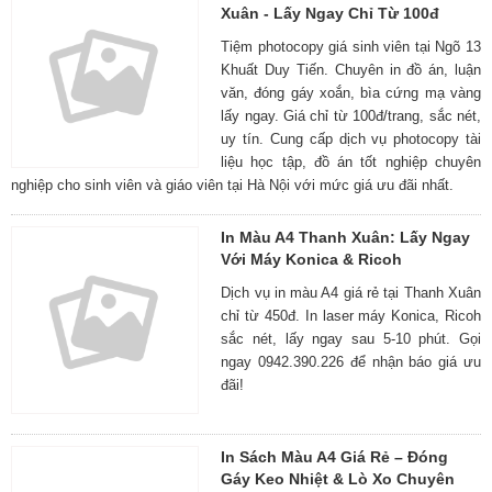
Xuân - Lấy Ngay Chỉ Từ 100đ
Tiệm photocopy giá sinh viên tại Ngõ 13
Khuất Duy Tiến. Chuyên in đồ án, luận
văn, đóng gáy xoắn, bìa cứng mạ vàng
lấy ngay. Giá chỉ từ 100đ/trang, sắc nét,
uy tín. Cung cấp dịch vụ photocopy tài
liệu học tập, đồ án tốt nghiệp chuyên
nghiệp cho sinh viên và giáo viên tại Hà Nội với mức giá ưu đãi nhất.
In Màu A4 Thanh Xuân: Lấy Ngay
Với Máy Konica & Ricoh
Dịch vụ in màu A4 giá rẻ tại Thanh Xuân
chỉ từ 450đ. In laser máy Konica, Ricoh
sắc nét, lấy ngay sau 5-10 phút. Gọi
ngay 0942.390.226 để nhận báo giá ưu
đãi!
In Sách Màu A4 Giá Rẻ – Đóng
Gáy Keo Nhiệt & Lò Xo Chuyên