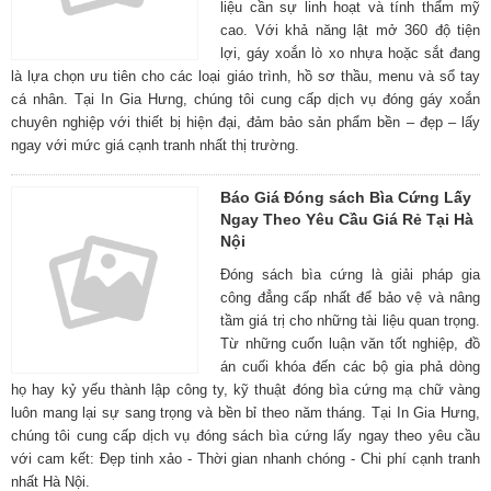
liệu cần sự linh hoạt và tính thẩm mỹ
cao. Với khả năng lật mở 360 độ tiện
lợi, gáy xoắn lò xo nhựa hoặc sắt đang
là lựa chọn ưu tiên cho các loại giáo trình, hồ sơ thầu, menu và sổ tay
cá nhân. Tại In Gia Hưng, chúng tôi cung cấp dịch vụ đóng gáy xoắn
chuyên nghiệp với thiết bị hiện đại, đảm bảo sản phẩm bền – đẹp – lấy
ngay với mức giá cạnh tranh nhất thị trường.
Báo Giá Đóng sách Bìa Cứng Lấy
Ngay Theo Yêu Cầu Giá Rẻ Tại Hà
Nội
Đóng sách bìa cứng là giải pháp gia
công đẳng cấp nhất để bảo vệ và nâng
tầm giá trị cho những tài liệu quan trọng.
Từ những cuốn luận văn tốt nghiệp, đồ
án cuối khóa đến các bộ gia phả dòng
họ hay kỷ yếu thành lập công ty, kỹ thuật đóng bìa cứng mạ chữ vàng
luôn mang lại sự sang trọng và bền bỉ theo năm tháng. Tại In Gia Hưng,
chúng tôi cung cấp dịch vụ đóng sách bìa cứng lấy ngay theo yêu cầu
với cam kết: Đẹp tinh xảo - Thời gian nhanh chóng - Chi phí cạnh tranh
nhất Hà Nội.