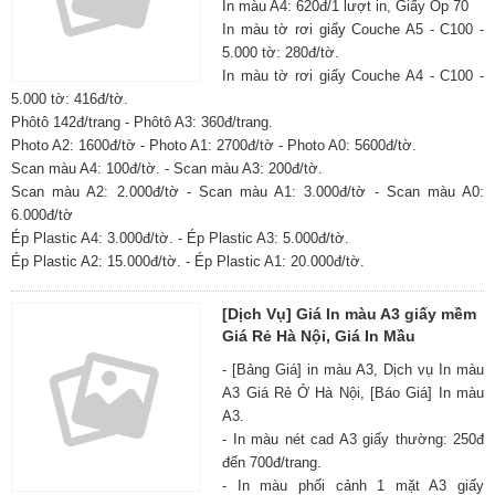
In màu A4: 620đ/1 lượt in, Giấy Op 70
In màu tờ rơi giấy Couche A5 - C100 -
5.000 tờ: 280đ/tờ.
In màu tờ rơi giấy Couche A4 - C100 -
5.000 tờ: 416đ/tờ.
Phôtô 142đ/trang - Phôtô A3: 360đ/trang.
Photo A2: 1600đ/tờ - Photo A1: 2700đ/tờ - Photo A0: 5600đ/tờ.
Scan màu A4: 100đ/tờ. - Scan màu A3: 200đ/tờ.
Scan màu A2: 2.000đ/tờ - Scan màu A1: 3.000đ/tờ - Scan màu A0:
6.000đ/tờ
Ép Plastic A4: 3.000đ/tờ. - Ép Plastic A3: 5.000đ/tờ.
Ép Plastic A2: 15.000đ/tờ. - Ép Plastic A1: 20.000đ/tờ.
[Dịch Vụ] Giá In màu A3 giấy mềm
Giá Rẻ Hà Nội, Giá In Mầu
- [Bảng Giá] in màu A3, Dịch vụ In màu
A3 Giá Rẻ Ở Hà Nội, [Báo Giá] In màu
A3.
- In màu nét cad A3 giấy thường: 250đ
đến 700đ/trang.
- In màu phối cảnh 1 mặt A3 giấy