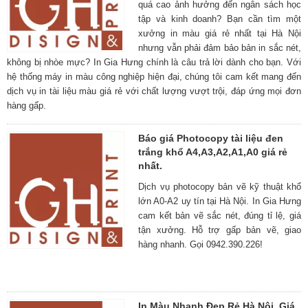
quá cao ảnh hưởng đến ngân sách học
tập và kinh doanh? Bạn cần tìm một
xưởng in màu giá rẻ nhất tại Hà Nội
nhưng vẫn phải đảm bảo bản in sắc nét,
không bị nhòe mực? In Gia Hưng chính là câu trả lời dành cho bạn. Với
hệ thống máy in màu công nghiệp hiện đại, chúng tôi cam kết mang đến
dịch vụ in tài liệu màu giá rẻ với chất lượng vượt trội, đáp ứng mọi đơn
hàng gấp.
Báo giá Photocopy tài liệu đen
trắng khổ A4,A3,A2,A1,A0 giá rẻ
nhất.
Dịch vụ photocopy bản vẽ kỹ thuật khổ
lớn A0-A2 uy tín tại Hà Nội. In Gia Hưng
cam kết bản vẽ sắc nét, đúng tỉ lệ, giá
tận xưởng. Hỗ trợ gấp bản vẽ, giao
hàng nhanh. Gọi 0942.390.226!
In Màu Nhanh Đẹp Rẻ Hà Nội, Giá