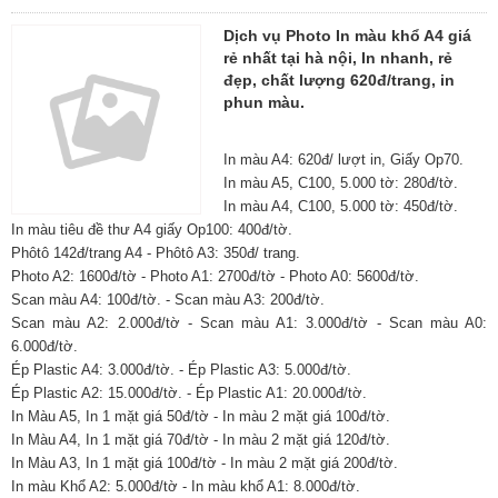
Dịch vụ Photo In màu khổ A4 giá
rẻ nhất tại hà nội, In nhanh, rẻ
đẹp, chất lượng 620đ/trang, in
phun màu.
In màu A4: 620đ/ lượt in, Giấy Op70.
In màu A5, C100, 5.000 tờ: 280đ/tờ.
In màu A4, C100, 5.000 tờ: 450đ/tờ.
In màu tiêu đề thư A4 giấy Op100: 400đ/tờ.
Phôtô 142đ/trang A4 - Phôtô A3: 350đ/ trang.
Photo A2: 1600đ/tờ - Photo A1: 2700đ/tờ - Photo A0: 5600đ/tờ.
Scan màu A4: 100đ/tờ. - Scan màu A3: 200đ/tờ.
Scan màu A2: 2.000đ/tờ - Scan màu A1: 3.000đ/tờ - Scan màu A0:
6.000đ/tờ.
Ép Plastic A4: 3.000đ/tờ. - Ép Plastic A3: 5.000đ/tờ.
Ép Plastic A2: 15.000đ/tờ. - Ép Plastic A1: 20.000đ/tờ.
In Màu A5, In 1 mặt giá 50đ/tờ - In màu 2 mặt giá 100đ/tờ.
In Màu A4, In 1 mặt giá 70đ/tờ - In màu 2 mặt giá 120đ/tờ.
In Màu A3, In 1 mặt giá 100đ/tờ - In màu 2 mặt giá 200đ/tờ.
In màu Khổ A2: 5.000đ/tờ - In màu khổ A1: 8.000đ/tờ.