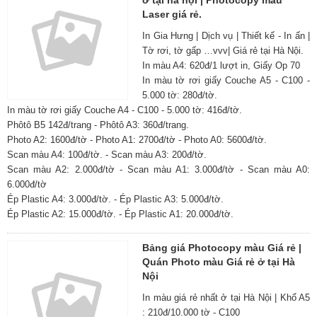
ở tại hà nội | Photocopy màu
Laser giá rẻ.
In Gia Hưng | Dịch vụ | Thiết kế - In ấn |
Tờ rơi, tờ gấp …vvv| Giá rẻ tại Hà Nội.
In màu A4: 620đ/1 lượt in, Giấy Op 70
In màu tờ rơi giấy Couche A5 - C100 -
5.000 tờ: 280đ/tờ.
In màu tờ rơi giấy Couche A4 - C100 - 5.000 tờ: 416đ/tờ.
Phôtô B5 142đ/trang - Phôtô A3: 360đ/trang.
Photo A2: 1600đ/tờ - Photo A1: 2700đ/tờ - Photo A0: 5600đ/tờ.
Scan màu A4: 100đ/tờ. - Scan màu A3: 200đ/tờ.
Scan màu A2: 2.000đ/tờ - Scan màu A1: 3.000đ/tờ - Scan màu A0:
6.000đ/tờ
Ép Plastic A4: 3.000đ/tờ. - Ép Plastic A3: 5.000đ/tờ.
Ép Plastic A2: 15.000đ/tờ. - Ép Plastic A1: 20.000đ/tờ.
Bảng giá Photocopy màu Giá rẻ |
Quán Photo màu Giá rẻ ở tại Hà
Nội
In màu giá rẻ nhất ở tại Hà Nội | Khổ A5
: 210đ/10.000 tờ - C100