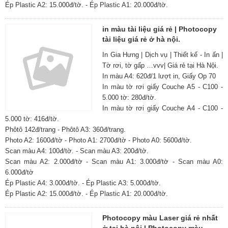
Ép Plastic A2: 15.000đ/tờ. - Ép Plastic A1: 20.000đ/tờ.
in màu tài liệu giá rẻ | Photocopy
tài liệu giá rẻ ở hà nội.
In Gia Hưng | Dịch vụ | Thiết kế - In ấn |
Tờ rơi, tờ gấp …vvv| Giá rẻ tại Hà Nội.
In màu A4: 620đ/1 lượt in, Giấy Op 70
In màu tờ rơi giấy Couche A5 - C100 -
5.000 tờ: 280đ/tờ.
In màu tờ rơi giấy Couche A4 - C100 -
5.000 tờ: 416đ/tờ.
Phôtô 142đ/trang - Phôtô A3: 360đ/trang.
Photo A2: 1600đ/tờ - Photo A1: 2700đ/tờ - Photo A0: 5600đ/tờ.
Scan màu A4: 100đ/tờ. - Scan màu A3: 200đ/tờ.
Scan màu A2: 2.000đ/tờ - Scan màu A1: 3.000đ/tờ - Scan màu A0:
6.000đ/tờ
Ép Plastic A4: 3.000đ/tờ. - Ép Plastic A3: 5.000đ/tờ.
Ép Plastic A2: 15.000đ/tờ. - Ép Plastic A1: 20.000đ/tờ.
Photocopy màu Laser giá rẻ nhất