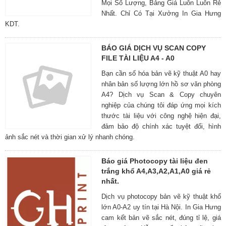
Mọi Số Lượng, Bảng Giá Luôn Luôn Rẻ
Nhất. Chỉ Có Tại Xưởng In Gia Hưng
KDT.
BÁO GIÁ DỊCH VỤ SCAN COPY
FILE TÀI LIỆU A4 - A0
Bạn cần số hóa bản vẽ kỹ thuật A0 hay
nhân bản số lượng lớn hồ sơ văn phòng
A4? Dịch vụ Scan & Copy chuyên
nghiệp của chúng tôi đáp ứng mọi kích
thước tài liệu với công nghệ hiện đại,
đảm bảo độ chính xác tuyệt đối, hình
ảnh sắc nét và thời gian xử lý nhanh chóng.
Báo giá Photocopy tài liệu đen
trắng khổ A4,A3,A2,A1,A0 giá rẻ
nhất.
Dịch vụ photocopy bản vẽ kỹ thuật khổ
lớn A0-A2 uy tín tại Hà Nội. In Gia Hưng
cam kết bản vẽ sắc nét, đúng tỉ lệ, giá