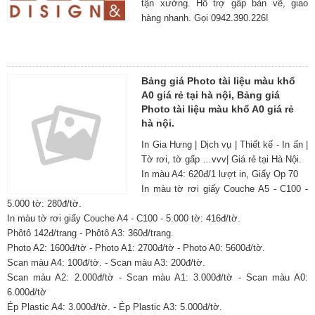
tận xưởng. Hỗ trợ gấp bản vẽ, giao
hàng nhanh. Gọi 0942.390.226!
Bảng giá Photo tài liệu màu khổ
A0 giá rẻ tại hà nội, Bảng giá
Photo tài liệu màu khổ A0 giá rẻ
hà nội.
In Gia Hưng | Dịch vụ | Thiết kế - In ấn |
Tờ rơi, tờ gấp …vvv| Giá rẻ tại Hà Nội.
In màu A4: 620đ/1 lượt in, Giấy Op 70
In màu tờ rơi giấy Couche A5 - C100 -
5.000 tờ: 280đ/tờ.
In màu tờ rơi giấy Couche A4 - C100 - 5.000 tờ: 416đ/tờ.
Phôtô 142đ/trang - Phôtô A3: 360đ/trang.
Photo A2: 1600đ/tờ - Photo A1: 2700đ/tờ - Photo A0: 5600đ/tờ.
Scan màu A4: 100đ/tờ. - Scan màu A3: 200đ/tờ.
Scan màu A2: 2.000đ/tờ - Scan màu A1: 3.000đ/tờ - Scan màu A0:
6.000đ/tờ
Ép Plastic A4: 3.000đ/tờ. - Ép Plastic A3: 5.000đ/tờ.