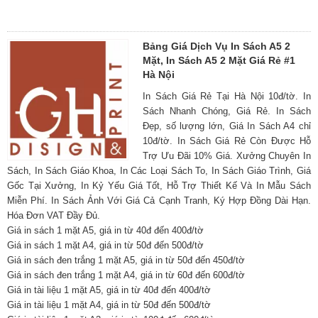
Bảng Giá Dịch Vụ In Sách A5 2
Mặt, In Sách A5 2 Mặt Giá Rẻ #1
Hà Nội
In Sách Giá Rẻ Tại Hà Nội 10đ/tờ. In
Sách Nhanh Chóng, Giá Rẻ. In Sách
Đẹp, số lượng lớn, Giá In Sách A4 chỉ
10đ/tờ. In Sách Giá Rẻ Còn Được Hỗ
Trợ Ưu Đãi 10% Giá. Xưởng Chuyên In
Sách, In Sách Giáo Khoa, In Các Loại Sách To, In Sách Giáo Trình, Giá
Gốc Tại Xưởng, In Kỷ Yếu Giá Tốt, Hỗ Trợ Thiết Kế Và In Mẫu Sách
Miễn Phí. In Sách Ảnh Với Giá Cả Cạnh Tranh, Ký Hợp Đồng Dài Hạn.
Hóa Đơn VAT Đầy Đủ.
Giá in sách 1 mặt A5, giá in từ 40đ đến 400đ/tờ
Giá in sách 1 mặt A4, giá in từ 50đ đến 500đ/tờ
Giá in sách đen trắng 1 mặt A5, giá in từ 50đ đến 450đ/tờ
Giá in sách đen trắng 1 mặt A4, giá in từ 60đ đến 600đ/tờ
Giá in tài liệu 1 mặt A5, giá in từ 40đ đến 400đ/tờ
Giá in tài liệu 1 mặt A4, giá in từ 50đ đến 500đ/tờ