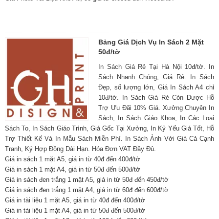
Bảng Giá Dịch Vụ In Sách 2 Mặt
50đ/tờ
In Sách Giá Rẻ Tại Hà Nội 10đ/tờ. In
Sách Nhanh Chóng, Giá Rẻ. In Sách
Đẹp, số lượng lớn, Giá In Sách A4 chỉ
10đ/tờ. In Sách Giá Rẻ Còn Được Hỗ
Trợ Ưu Đãi 10% Giá. Xưởng Chuyên In
Sách, In Sách Giáo Khoa, In Các Loại
Sách To, In Sách Giáo Trình, Giá Gốc Tại Xưởng, In Kỷ Yếu Giá Tốt, Hỗ
Trợ Thiết Kế Và In Mẫu Sách Miễn Phí. In Sách Ảnh Với Giá Cả Cạnh
Tranh, Ký Hợp Đồng Dài Hạn. Hóa Đơn VAT Đầy Đủ.
Giá in sách 1 mặt A5, giá in từ 40đ đến 400đ/tờ
Giá in sách 1 mặt A4, giá in từ 50đ đến 500đ/tờ
Giá in sách đen trắng 1 mặt A5, giá in từ 50đ đến 450đ/tờ
Giá in sách đen trắng 1 mặt A4, giá in từ 60đ đến 600đ/tờ
Giá in tài liệu 1 mặt A5, giá in từ 40đ đến 400đ/tờ
Giá in tài liệu 1 mặt A4, giá in từ 50đ đến 500đ/tờ