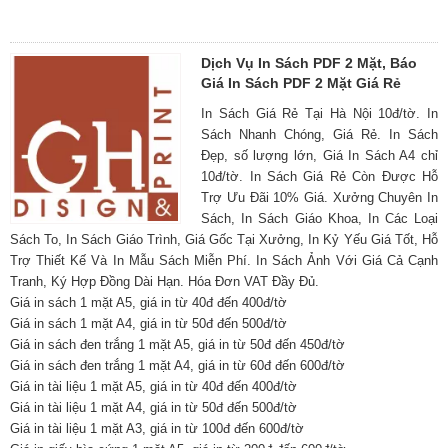
Dịch Vụ In Sách PDF 2 Mặt, Báo
Giá In Sách PDF 2 Mặt Giá Rẻ
In Sách Giá Rẻ Tại Hà Nội 10đ/tờ. In
Sách Nhanh Chóng, Giá Rẻ. In Sách
Đẹp, số lượng lớn, Giá In Sách A4 chỉ
10đ/tờ. In Sách Giá Rẻ Còn Được Hỗ
Trợ Ưu Đãi 10% Giá. Xưởng Chuyên In
Sách, In Sách Giáo Khoa, In Các Loại
Sách To, In Sách Giáo Trình, Giá Gốc Tại Xưởng, In Kỷ Yếu Giá Tốt, Hỗ
Trợ Thiết Kế Và In Mẫu Sách Miễn Phí. In Sách Ảnh Với Giá Cả Cạnh
Tranh, Ký Hợp Đồng Dài Hạn. Hóa Đơn VAT Đầy Đủ.
Giá in sách 1 mặt A5, giá in từ 40đ đến 400đ/tờ
Giá in sách 1 mặt A4, giá in từ 50đ đến 500đ/tờ
Giá in sách đen trắng 1 mặt A5, giá in từ 50đ đến 450đ/tờ
Giá in sách đen trắng 1 mặt A4, giá in từ 60đ đến 600đ/tờ
Giá in tài liệu 1 mặt A5, giá in từ 40đ đến 400đ/tờ
Giá in tài liệu 1 mặt A4, giá in từ 50đ đến 500đ/tờ
Giá in tài liệu 1 mặt A3, giá in từ 100đ đến 600đ/tờ