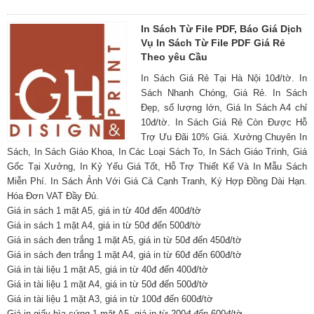
In Sách Từ File PDF, Báo Giá Dịch
Vụ In Sách Từ File PDF Giá Rẻ
Theo yêu Cầu
In Sách Giá Rẻ Tại Hà Nội 10đ/tờ. In
Sách Nhanh Chóng, Giá Rẻ. In Sách
Đẹp, số lượng lớn, Giá In Sách A4 chỉ
10đ/tờ. In Sách Giá Rẻ Còn Được Hỗ
Trợ Ưu Đãi 10% Giá. Xưởng Chuyên In
Sách, In Sách Giáo Khoa, In Các Loại Sách To, In Sách Giáo Trình, Giá
Gốc Tại Xưởng, In Kỷ Yếu Giá Tốt, Hỗ Trợ Thiết Kế Và In Mẫu Sách
Miễn Phí. In Sách Ảnh Với Giá Cả Cạnh Tranh, Ký Hợp Đồng Dài Hạn.
Hóa Đơn VAT Đầy Đủ.
Giá in sách 1 mặt A5, giá in từ 40đ đến 400đ/tờ
Giá in sách 1 mặt A4, giá in từ 50đ đến 500đ/tờ
Giá in sách đen trắng 1 mặt A5, giá in từ 50đ đến 450đ/tờ
Giá in sách đen trắng 1 mặt A4, giá in từ 60đ đến 600đ/tờ
Giá in tài liệu 1 mặt A5, giá in từ 40đ đến 400đ/tờ
Giá in tài liệu 1 mặt A4, giá in từ 50đ đến 500đ/tờ
Giá in tài liệu 1 mặt A3, giá in từ 100đ đến 600đ/tờ
Giá in giấy bìa cứng 1 mặt A5, giá in từ 200đ đến 600đ/tờ