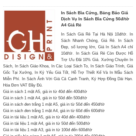
In Sách Bìa Cứng, Bảng Báo Giá
Dịch Vụ In Sách Bìa Cứng 50đ/tờ
A4 Giá Rẻ
In Sách Giá Rẻ Tại Hà Nội 10đ/tờ. In
Sách Nhanh Chóng, Giá Rẻ. In Sách
Đẹp, số lượng lớn, Giá In Sách A4 chỉ
10đ/tờ. In Sách Giá Rẻ Còn Được Hỗ
Trợ Ưu Đãi 10% Giá. Xưởng Chuyên In
Sách, In Sách Giáo Khoa, In Các Loại Sách To, In Sách Giáo Trình, Giá
Gốc Tại Xưởng, In Kỷ Yếu Giá Tốt, Hỗ Trợ Thiết Kế Và In Mẫu Sách
Miễn Phí. In Sách Ảnh Với Giá Cả Cạnh Tranh, Ký Hợp Đồng Dài Hạn.
Hóa Đơn VAT Đầy Đủ.
Giá in sách 1 mặt A5, giá in từ 40đ đến 400đ/tờ
Giá in sách 1 mặt A4, giá in từ 50đ đến 500đ/tờ
Giá in sách đen trắng 1 mặt A5, giá in từ 50đ đến 450đ/tờ
Giá in sách đen trắng 1 mặt A4, giá in từ 60đ đến 600đ/tờ
Giá in tài liệu 1 mặt A5, giá in từ 40đ đến 400đ/tờ
Giá in tài liệu 1 mặt A4, giá in từ 50đ đến 500đ/tờ
Giá in tài liệu 1 mặt A3, giá in từ 100đ đến 600đ/tờ