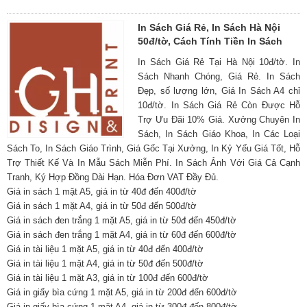
In Sách Giá Rẻ, In Sách Hà Nội
50đ/tờ, Cách Tính Tiền In Sách
In Sách Giá Rẻ Tại Hà Nội 10đ/tờ. In
Sách Nhanh Chóng, Giá Rẻ. In Sách
Đẹp, số lượng lớn, Giá In Sách A4 chỉ
10đ/tờ. In Sách Giá Rẻ Còn Được Hỗ
Trợ Ưu Đãi 10% Giá. Xưởng Chuyên In
Sách, In Sách Giáo Khoa, In Các Loại
Sách To, In Sách Giáo Trình, Giá Gốc Tại Xưởng, In Kỷ Yếu Giá Tốt, Hỗ
Trợ Thiết Kế Và In Mẫu Sách Miễn Phí. In Sách Ảnh Với Giá Cả Cạnh
Tranh, Ký Hợp Đồng Dài Hạn. Hóa Đơn VAT Đầy Đủ.
Giá in sách 1 mặt A5, giá in từ 40đ đến 400đ/tờ
Giá in sách 1 mặt A4, giá in từ 50đ đến 500đ/tờ
Giá in sách đen trắng 1 mặt A5, giá in từ 50đ đến 450đ/tờ
Giá in sách đen trắng 1 mặt A4, giá in từ 60đ đến 600đ/tờ
Giá in tài liệu 1 mặt A5, giá in từ 40đ đến 400đ/tờ
Giá in tài liệu 1 mặt A4, giá in từ 50đ đến 500đ/tờ
Giá in tài liệu 1 mặt A3, giá in từ 100đ đến 600đ/tờ
Giá in giấy bìa cứng 1 mặt A5, giá in từ 200đ đến 600đ/tờ
Giá in giấy bìa cứng 1 mặt A4, giá in từ 300đ đến 800đ/tờ