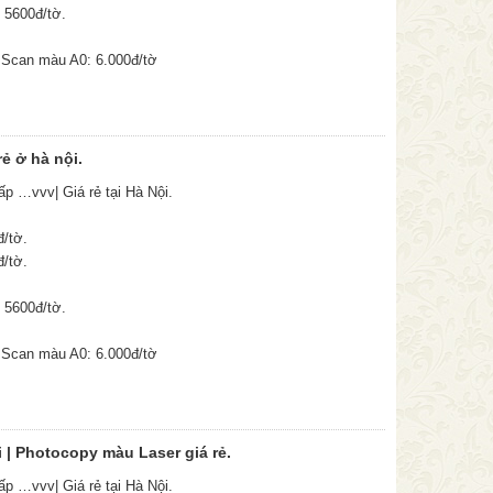
 5600đ/tờ.
 Scan màu A0: 6.000đ/tờ
rẻ ở hà nội.
gấp …vvv| Giá rẻ tại Hà Nội.
đ/tờ.
đ/tờ.
 5600đ/tờ.
 Scan màu A0: 6.000đ/tờ
i | Photocopy màu Laser giá rẻ.
gấp …vvv| Giá rẻ tại Hà Nội.