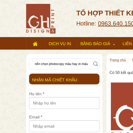
TỔ HỢP THIẾT K
Hotline:
0963.640.15
DỊCH VỤ IN
BẢNG BÁO GIÁ
LIÊN
trang chủ
Có 50 kết quả
NHẬN MÃ CHIẾT KHẤU
Họ tên
*
Email
*