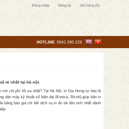
Đăng nhập
Đăng ký
Giỏ hàng
(0)
HOTLINE
:
0942.390.226
iá rẻ nhất tại hà nội.
n với chi phí tối ưu nhất? Tại Hà Nội, In Gia Hưng tự hào là
ng dàn máy kỹ thuật số hiện đại (Konica, Ricoh) giúp bản in
 bảng báo giá chi tiết dịch vụ in ấn tài liệu mới nhất dành
iệp.