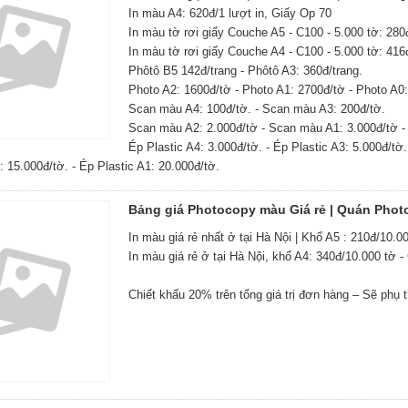
In màu A4: 620đ/1 lượt in, Giấy Op 70
In màu tờ rơi giấy Couche A5 - C100 - 5.000 tờ: 280
In màu tờ rơi giấy Couche A4 - C100 - 5.000 tờ: 416
Phôtô B5 142đ/trang - Phôtô A3: 360đ/trang.
Photo A2: 1600đ/tờ - Photo A1: 2700đ/tờ - Photo A0:
Scan màu A4: 100đ/tờ. - Scan màu A3: 200đ/tờ.
Scan màu A2: 2.000đ/tờ - Scan màu A1: 3.000đ/tờ -
Ép Plastic A4: 3.000đ/tờ. - Ép Plastic A3: 5.000đ/tờ.
: 15.000đ/tờ. - Ép Plastic A1: 20.000đ/tờ.
Bảng giá Photocopy màu Giá rẻ | Quán Photo
In màu giá rẻ nhất ở tại Hà Nội | Khổ A5 : 210đ/10.0
In màu giá rẻ ở tại Hà Nội, khổ A4: 340đ/10.000 tờ -
Chiết khấu 20% trên tổng giá trị đơn hàng – Sẽ phụ t