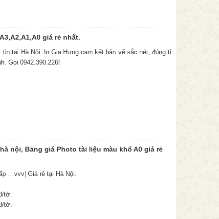
A3,A2,A1,A0 giá rẻ nhất.
tín tại Hà Nội. In Gia Hưng cam kết bản vẽ sắc nét, đúng tỉ
nh. Gọi 0942.390.226!
 hà nội, Bảng giá Photo tài liệu màu khổ A0 giá rẻ
gấp …vvv| Giá rẻ tại Hà Nội.
đ/tờ.
đ/tờ.