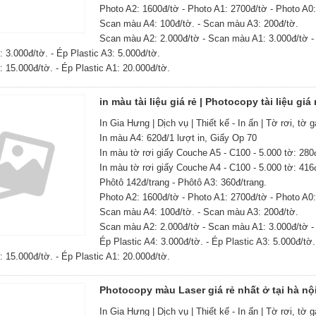
Photo A2: 1600đ/tờ - Photo A1: 2700đ/tờ - Photo A0:
Scan màu A4: 100đ/tờ. - Scan màu A3: 200đ/tờ.
Scan màu A2: 2.000đ/tờ - Scan màu A1: 3.000đ/tờ -
: 3.000đ/tờ. - Ép Plastic A3: 5.000đ/tờ.
: 15.000đ/tờ. - Ép Plastic A1: 20.000đ/tờ.
in màu tài liệu giá rẻ | Photocopy tài liệu giá 
In Gia Hưng | Dịch vụ | Thiết kế - In ấn | Tờ rơi, tờ 
In màu A4: 620đ/1 lượt in, Giấy Op 70
In màu tờ rơi giấy Couche A5 - C100 - 5.000 tờ: 280
In màu tờ rơi giấy Couche A4 - C100 - 5.000 tờ: 416
Phôtô 142đ/trang - Phôtô A3: 360đ/trang.
Photo A2: 1600đ/tờ - Photo A1: 2700đ/tờ - Photo A0:
Scan màu A4: 100đ/tờ. - Scan màu A3: 200đ/tờ.
Scan màu A2: 2.000đ/tờ - Scan màu A1: 3.000đ/tờ -
Ép Plastic A4: 3.000đ/tờ. - Ép Plastic A3: 5.000đ/tờ.
: 15.000đ/tờ. - Ép Plastic A1: 20.000đ/tờ.
Photocopy màu Laser giá rẻ nhất ở tại hà nộ
In Gia Hưng | Dịch vụ | Thiết kế - In ấn | Tờ rơi, tờ 