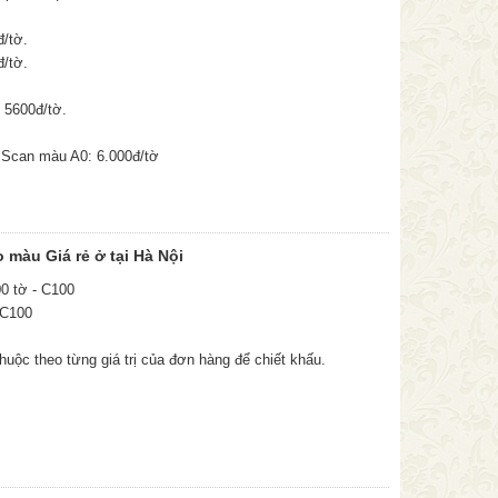
đ/tờ.
đ/tờ.
 5600đ/tờ.
 Scan màu A0: 6.000đ/tờ
 màu Giá rẻ ở tại Hà Nội
00 tờ - C100
 C100
huộc theo từng giá trị của đơn hàng để chiết khấu.