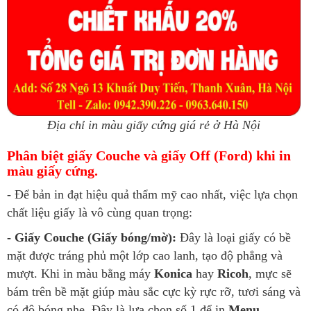
Địa chỉ in màu giấy cứng giá rẻ ở Hà Nội
Phân biệt giấy Couche và giấy Off (Ford) khi in
màu giấy cứng.
- Để bản in đạt hiệu quả thẩm mỹ cao nhất, việc lựa chọn
chất liệu giấy là vô cùng quan trọng:
- Giấy Couche (Giấy bóng/mờ):
Đây là loại giấy có bề
mặt được tráng phủ một lớp cao lanh, tạo độ phẳng và
mượt. Khi in màu bằng máy
Konica
hay
Ricoh
, mực sẽ
bám trên bề mặt giúp màu sắc cực kỳ rực rỡ, tươi sáng và
có độ bóng nhẹ. Đây là lựa chọn số 1 để in
Menu,