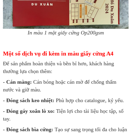
In màu 1 mặt giấy cứng Op200gsm
Một số dịch vụ đi kèm in màu giấy cứng A4
Để sản phẩm hoàn thiện và bền bỉ hơn, khách hàng
thường lựa chọn thêm:
- Cán màng:
Cán bóng hoặc cán mờ để chống thấm
nước và giữ màu.
- Đóng sách keo nhiệt:
Phù hợp cho catalogue, kỷ yếu.
- Đóng gáy xoắn lò xo:
Tiện lợi cho tài liệu học tập, sổ
tay.
- Đóng sách bìa cứng:
Tạo sự sang trọng tối đa cho luận