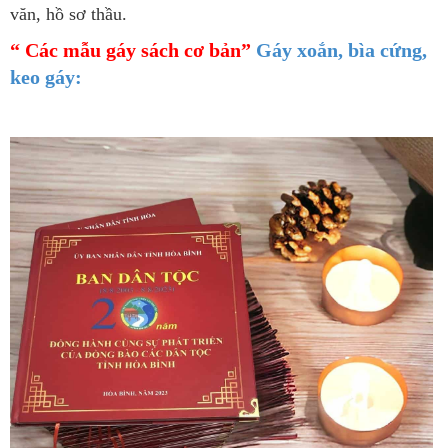
văn, hồ sơ thầu.
“ Các mẫu gáy sách cơ bản”
Gáy xoắn, bìa cứng,
keo gáy: