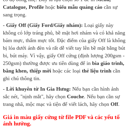
Catalogue, Profile
hoặc
biểu mẫu quảng cáo
cần sự
sang trọng.
- Giấy Off (Giấy Ford/Giấy nhám):
Loại giấy này
không có lớp tráng phủ, bề mặt hơi nhám và có khả năng
bám mực, thấm mực tốt. Đặc điểm của giấy Off là không
bị lóa dưới ánh đèn và rất dễ viết tay lên bề mặt bằng bút
bi, bút máy. Vì vậy, giấy Off cứng (định lượng 200gsm -
250gsm) thường được ưu tiên dùng để in
bìa giáo trình,
bằng khen, thiệp mời
hoặc các loại
thẻ liệu trình
cần
ghi chú thông tin.
- Lời khuyên từ In Gia Hưng:
Nếu bạn cần hình ảnh
sắc nét, "nịnh mắt", hãy chọn
Couche
. Nếu bạn cần sự
trang nhã, mộc mạc và tiện để viết lách, hãy chọn
Off
.
Giá in màu giấy cứng từ file PDF và các yếu tố
ảnh hưởng.