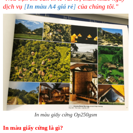
dịch vụ
[
In màu A4 giá rẻ
]
của chúng tôi."
In màu giấy cứng Op250gsm
In màu giấy cứng là gì?